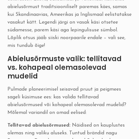
abielusõrmust traditsiooniliselt paremas käes, samas
kui Skandinaavias, Ameerikas ja Inglismaal eelistatakse
vasakut kätt. Legendi järgi on vasak käsi otsetee
südamesse, parem käsi aga lepingulisuse sümbol.
Lõplik otsus jääb siiski noorpaarile endale – vali see,
mis tundub õige!
Abielusõrmuste valik: tellitavad
vs. kohapeal olemasolevad
mudelid
Pulmade planeerimisel seisavad pruut ja peigmees
sageli küsimuse ees: kas valida tellitavad
abielusõrmused või kohapeal olemasolevad mudelid?
Mõlemal variandil on omad eelised:
Tellitavad abielusõrmused:
Näidised on kauplustes
olemas ning valiku aluseks. Tuntud brändid nagu