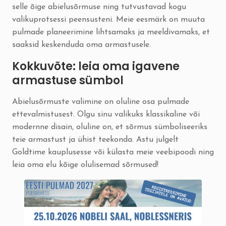
selle õige abielusõrmuse ning tutvustavad kogu
valikuprotsessi peensusteni. Meie eesmärk on muuta
pulmade planeerimine lihtsamaks ja meeldivamaks, et
saaksid keskenduda oma armastusele.
Kokkuvõte: leia oma igavene
armastuse sümbol
Abielusõrmuste valimine on oluline osa pulmade
ettevalmistusest. Olgu sinu valikuks klassikaline või
modernne disain, oluline on, et sõrmus sümboliseeriks
teie armastust ja ühist teekonda. Astu julgelt
Goldtime kauplusesse või külasta meie
veebipoodi
ning
leia oma elu kõige olulisemad sõrmused!