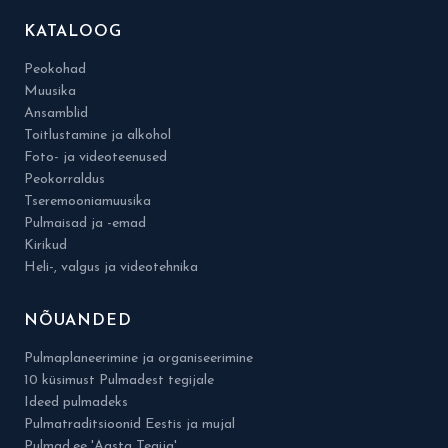
KATALOOG
Peokohad
Muusika
Ansamblid
Toitlustamine ja alkohol
Foto- ja videoteenused
Peokorraldus
Tseremooniamuusika
Pulmaisad ja -emad
Kirikud
Heli-, valgus ja videotehnika
NÕUANDED
Pulmaplaneerimine ja organiseerimine
10 küsimust Pulmadest tegijale
Ideed pulmadeks
Pulmatraditsioonid Eestis ja mujal
Pulmad.ee 'Aasta Tegija'