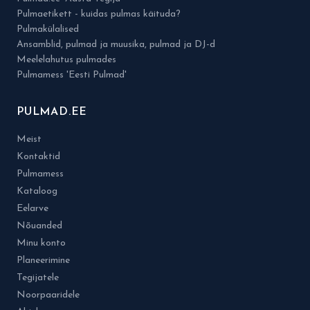
Pulmaetikett - kuidas pulmas käituda?
Pulmakülalised
Ansamblid, pulmad ja muusika, pulmad ja DJ-d
Meelelahutus pulmades
Pulmamess 'Eesti Pulmad'
PULMAD.EE
Meist
Kontaktid
Pulmamess
Kataloog
Eelarve
Nõuanded
Minu konto
Planeerimine
Tegijatele
Noorpaaridele