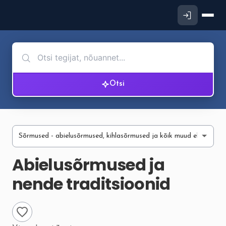
Otsi
Abielusõrmused ja
nende traditsioonid