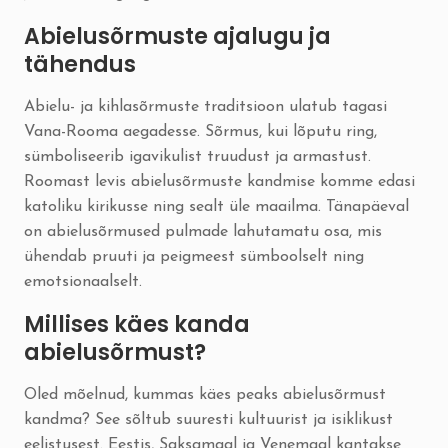
Abielusõrmuste ajalugu ja
tähendus
Abielu- ja kihlasõrmuste traditsioon ulatub tagasi
Vana-Rooma aegadesse. Sõrmus, kui lõputu ring,
sümboliseerib igavikulist truudust ja armastust.
Roomast levis abielusõrmuste kandmise komme edasi
katoliku kirikusse ning sealt üle maailma. Tänapäeval
on abielusõrmused pulmade lahutamatu osa, mis
ühendab pruuti ja peigmeest sümboolselt ning
emotsionaalselt.
Millises käes kanda
abielusõrmust?
Oled mõelnud, kummas käes peaks abielusõrmust
kandma? See sõltub suuresti kultuurist ja isiklikust
eelistusest. Eestis, Saksamaal ja Venemaal kantakse