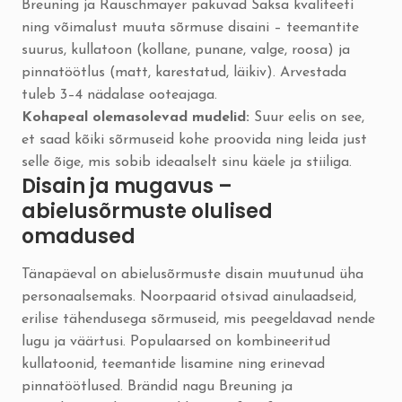
Breuning ja Rauschmayer pakuvad Saksa kvaliteeti
ning võimalust muuta sõrmuse disaini – teemantite
suurus, kullatoon (kollane, punane, valge, roosa) ja
pinnatöötlus (matt, karestatud, läikiv). Arvestada
tuleb 3–4 nädalase ooteajaga.
Kohapeal olemasolevad mudelid:
Suur eelis on see,
et saad kõiki sõrmuseid kohe proovida ning leida just
selle õige, mis sobib ideaalselt sinu käele ja stiiliga.
Disain ja mugavus –
abielusõrmuste olulised
omadused
Tänapäeval on abielusõrmuste disain muutunud üha
personaalsemaks. Noorpaarid otsivad ainulaadseid,
erilise tähendusega sõrmuseid, mis peegeldavad nende
lugu ja väärtusi. Populaarsed on kombineeritud
kullatoonid, teemantide lisamine ning erinevad
pinnatöötlused. Brändid nagu Breuning ja