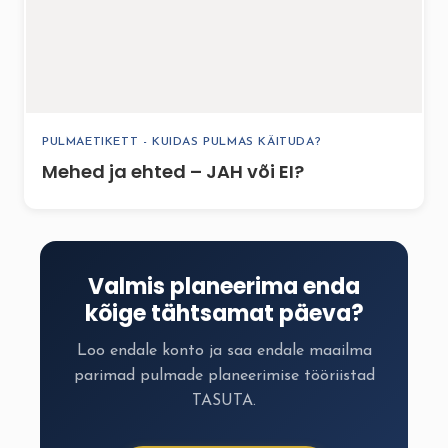
PULMAETIKETT - KUIDAS PULMAS KÄITUDA?
Mehed ja ehted – JAH või EI?
Valmis planeerima enda
kõige tähtsamat päeva?
Loo endale konto ja saa endale maailma
parimad pulmade planeerimise tööriistad
TASUTA.