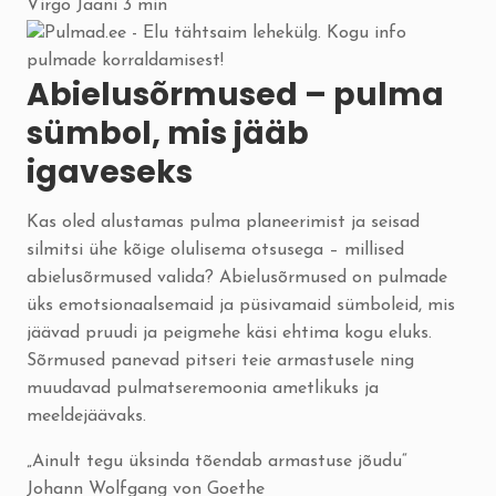
Virgo Jaani
3 min
Abielusõrmused – pulma
sümbol, mis jääb
igaveseks
Kas oled alustamas pulma planeerimist ja seisad
silmitsi ühe kõige olulisema otsusega – millised
abielusõrmused valida? Abielusõrmused on pulmade
üks emotsionaalsemaid ja püsivamaid sümboleid, mis
jäävad pruudi ja peigmehe käsi ehtima kogu eluks.
Sõrmused panevad pitseri teie armastusele ning
muudavad pulmatseremoonia ametlikuks ja
meeldejäävaks.
„Ainult tegu üksinda tõendab armastuse jõudu“
Johann Wolfgang von Goethe