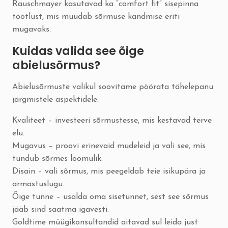
Rauschmayer kasutavad ka “comfort fit” sisepinna
töötlust, mis muudab sõrmuse kandmise eriti
mugavaks.
Kuidas valida see õige
abielusõrmus?
Abielusõrmuste valikul soovitame pöörata tähelepanu
järgmistele aspektidele:
Kvaliteet – investeeri sõrmustesse, mis kestavad terve
elu.
Mugavus – proovi erinevaid mudeleid ja vali see, mis
tundub sõrmes loomulik.
Disain – vali sõrmus, mis peegeldab teie isikupära ja
armastuslugu.
Õige tunne – usalda oma sisetunnet, sest see sõrmus
jääb sind saatma igavesti.
Goldtime müügikonsultandid aitavad sul leida just