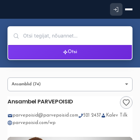
Otsi
Ansambel PARVEPOISID
parvepoisid@parvepoisid.com
521 2437
Kalev Tilk
parvepoisid.com/wp