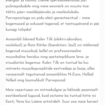
energiat ja rõõmu. Oleme spetsialiseerunud just
pulmapidudele ning meie eesmärk on muuta teie
tähtis päev meeldejäävaks ja meeleolukaks.
Parvepoistega on pidu alati garanteeritud – meie
kogemused ja oskused tagavad, et tantsupõrand ei jää
kunagi tühjaks!
Ansambli liikmed Kalev Tilk (elektri-akordion,
soololaul) ja Rain Kõrbe (basskitarr, laul) on mõlemad
kogenud muusikud, kellel on professionaalne
muusikaline haridus ning aastatepikkune lava- ja
stuudiotöö kogemus. Kalev Tilk on tuntud ka kui
mitmete muusikaprojektide eestvedaja ja looja, olles
varasemalt tegutsenud ansamblites N-Euro, Hellad
Velled ning loomulikult Parvepoisid.
Meie repertuaar on mitmekülgne ja hõlmab peamiselt
eestikeelseid lugusid, kuid esitame ka tuntud hitte nii
Eesti, Vene kui Lääne artistidelt. Suur osa meie kavast