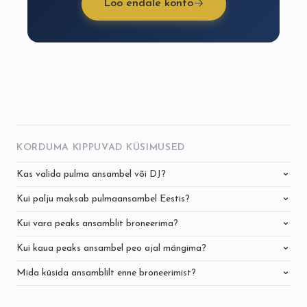
Loo endale konto
KORDUMA KIPPUVAD KÜSIMUSED
Kas valida pulma ansambel või DJ?
Kui palju maksab pulmaansambel Eestis?
Kui vara peaks ansamblit broneerima?
Kui kaua peaks ansambel peo ajal mängima?
Mida küsida ansamblilt enne broneerimist?