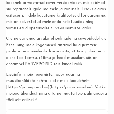
koosneb armastatud cover-versioonidest, mis sobivad
suurepäraselt igale maitsele ja vanusele. Lisaks elavas
esituses pillidele kasutame kvaliteetseid fonogramme,
mis on salvestatud meie enda helistuudios ning
viimistletud spetsiaalselt live-esinemiste jaoks.
Oleme esinenud arvukatel pulmadel ja suvepidudel üle
Eesti ning meie kogemused aitavad luua just teie
peole sobiva meeleolu. Kui soovite, et teie pulmapidu
oleks täis tantsu, rõõmu ja head muusikat, siis on
ansambel PARVEPOISID teie kindel valik.
Lisainfot meie tegemiste, repertuaari ja
muusikanäidete kohta leiate meie kodulehelt:
[https://parvepoisid.ee](https://parvepoisid.ee). Võtke
meiega ühendust ning aitame muuta teie pulmapäeva
tõeliselt eriliseks!