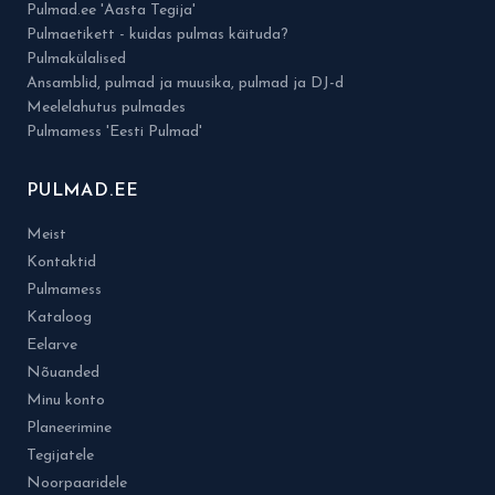
Pulmad.ee 'Aasta Tegija'
Pulmaetikett - kuidas pulmas käituda?
Pulmakülalised
Ansamblid, pulmad ja muusika, pulmad ja DJ-d
Meelelahutus pulmades
Pulmamess 'Eesti Pulmad'
PULMAD.EE
Meist
Kontaktid
Pulmamess
Kataloog
Eelarve
Nõuanded
Minu konto
Planeerimine
Tegijatele
Noorpaaridele