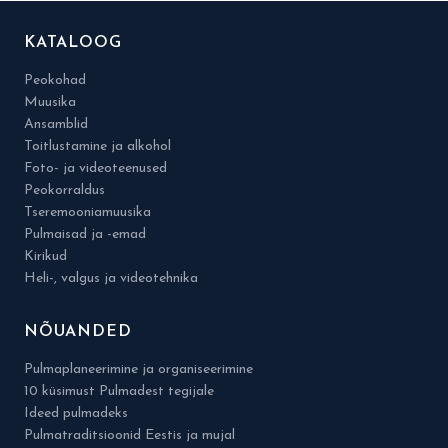
KATALOOG
Peokohad
Muusika
Ansamblid
Toitlustamine ja alkohol
Foto- ja videoteenused
Peokorraldus
Tseremooniamuusika
Pulmaisad ja -emad
Kirikud
Heli-, valgus ja videotehnika
NÕUANDED
Pulmaplaneerimine ja organiseerimine
10 küsimust Pulmadest tegijale
Ideed pulmadeks
Pulmatraditsioonid Eestis ja mujal