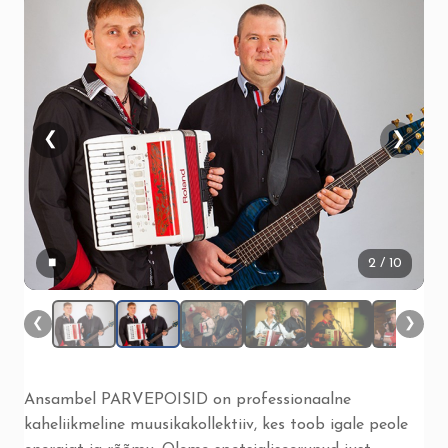
❮
❯
▮▮
2
/ 10
❮
❯
Ansambel PARVEPOISID on professionaalne
kaheliikmeline muusikakollektiiv, kes toob igale peole