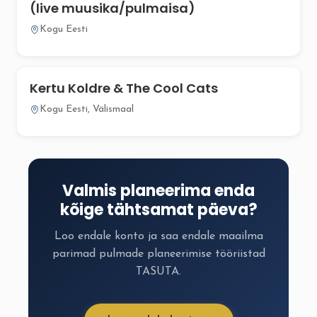
(live muusika/pulmaisa)
Kogu Eesti
Kertu Koldre & The Cool Cats
Kogu Eesti, Välismaal
Valmis planeerima enda
kõige tähtsamat päeva?
Loo endale konto ja saa endale maailma
parimad pulmade planeerimise tööriistad
TASUTA.