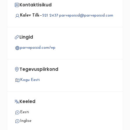
Kontaktisikud
Kalev Tilk
—
521 2437
·
parvepoisid@parvepoisid.com
Lingid
parvepoisid.com/wp
Tegevuspiirkond
Kogu Eesti
Keeled
Eesti
Inglise