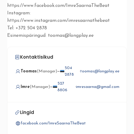
https://www.facebook.com/ImreSaarnaTheBeat
Instagram:
https://www.instagram.com/imresaarnathebeat
Tel: +372 504 2878
Esinemispäringud:
toomas@longplay.ee
Kontaktisikud
504
Toomas
(Manager)
—
·
toomas@longplay.ee
2878
527
Imre
(Manager)
—
·
imresaarna@gmail.com
8806
Lingid
facebook.com/ImreSaarnaTheBeat