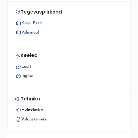
Tegevuspiirkond
Kogu Eesti
Välismaal
Keeled
Eesti
Inglise
Tehnika
Helitehnika
Valgustehnika