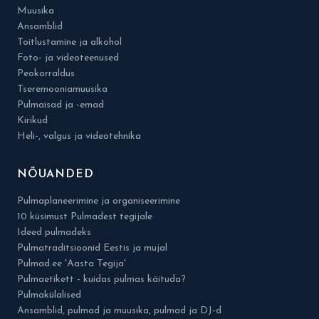
Muusika
Ansamblid
Toitlustamine ja alkohol
Foto- ja videoteenused
Peokorraldus
Tseremooniamuusika
Pulmaisad ja -emad
Kirikud
Heli-, valgus ja videotehnika
NÕUANDED
Pulmaplaneerimine ja organiseerimine
10 küsimust Pulmadest tegijale
Ideed pulmadeks
Pulmatraditsioonid Eestis ja mujal
Pulmad.ee 'Aasta Tegija'
Pulmaetikett - kuidas pulmas käituda?
Pulmakülalised
Ansamblid, pulmad ja muusika, pulmad ja DJ-d