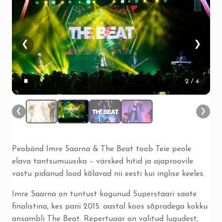
❮
❯
▮▮
2
/ 4
❮
❯
Peobänd Imre Saarna & The Beat toob Teie peole
elava tantsumuusika – värsked hitid ja ajaproovile
vastu pidanud lood kõlavad nii eesti kui inglise keeles.
Imre Saarna on tuntust kogunud Superstaari saate
finalistina, kes pani 2015. aastal koos sõpradega kokku
ansambli The Beat. Repertuaar on valitud lugudest,