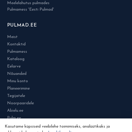
Meelelahutus pulmades
Pulmamess 'Eesti Pulmad'
PULMAD.EE
Meist
Kontaktid
Pulmamess
Kataloog
Eelarve
Nõuanded
Minu konto
Planeerimine
Tegijatele
Noorpaaridele
Abielu.ee
Pulm.ee
Kasutame küpsiseid veebilehe toimimiseks, analüütikaks ja