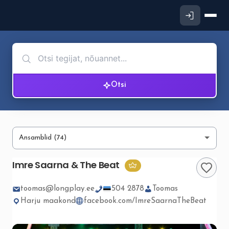
Otsi
Imre Saarna & The Beat
toomas@longplay.ee
504 2878
Toomas
Harju maakond
facebook.com/ImreSaarnaTheBeat