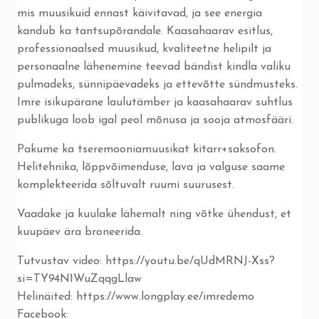
mis muusikuid ennast käivitavad, ja see energia
kandub ka tantsupõrandale. Kaasahaarav esitlus,
professionaalsed muusikud, kvaliteetne helipilt ja
personaalne lähenemine teevad bändist kindla valiku
pulmadeks, sünnipäevadeks ja ettevõtte sündmusteks.
Imre isikupärane laulutämber ja kaasahaarav suhtlus
publikuga loob igal peol mõnusa ja sooja atmosfääri.
Pakume ka tseremooniamuusikat kitarr+saksofon.
Helitehnika, lõppvõimenduse, lava ja valguse saame
komplekteerida sõltuvalt ruumi suurusest.
Vaadake ja kuulake lähemalt ning võtke ühendust, et
kuupäev ära broneerida.
Tutvustav video:
https://youtu.be/qUdMRNJ-Xss?
si=TY94N1WuZqqgLlaw
Helinäited:
https://www.longplay.ee/imredemo
Facebook: