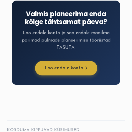
Valmis planeerima enda
kõige tähtsamat päeva?
Loo endale konto ja saa endale maailma
parimad pulmade planeerimise tööriistad
TASUTA.
Loo endale konto
KORDUMA KIPPUVAD KÜSIMUSED