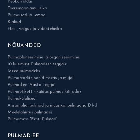
Peokorraldus
Tseremooniamuusika
Pulmaisad ja -emad
Kirikud
Heli-, valgus ja videotehnika
NÕUANDED
Pulmaplaneerimine ja organiseerimine
10 küsimust Pulmadest tegijale
Ideed pulmadeks
Pulmatraditsioonid Eestis ja mujal
Pulmad.ee 'Aasta Tegija'
Pulmaetikett - kuidas pulmas käituda?
Pulmakülalised
Ansamblid, pulmad ja muusika, pulmad ja DJ-d
Meelelahutus pulmades
Pulmamess 'Eesti Pulmad'
PULMAD.EE