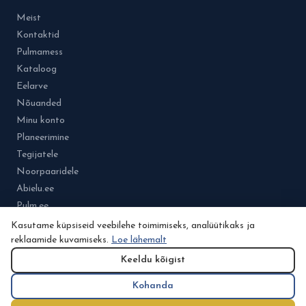
Meist
Kontaktid
Pulmamess
Kataloog
Eelarve
Nõuanded
Minu konto
Planeerimine
Tegijatele
Noorpaaridele
Abielu.ee
Pulm.ee
Kasutame küpsiseid veebilehe toimimiseks, analüütikaks ja
reklaamide kuvamiseks.
Loe lähemalt
Keeldu kõigist
© 2026 Osa Pulmad.ee.grupist. Kõik õigused kaitstud.
Kasutustingimused
Kohanda
Küpsisepoliitika