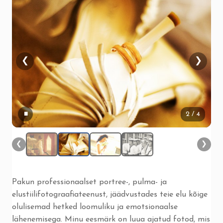
❮
❯
▮▮
2
/ 4
❮
❯
Pakun professionaalset portree-, pulma- ja
elustiilifotograafiateenust, jäädvustades teie elu kõige
olulisemad hetked loomuliku ja emotsionaalse
lähenemisega. Minu eesmärk on luua ajatud fotod, mis