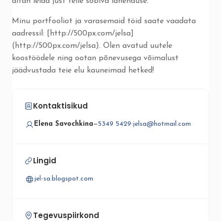
aitan leida just teile sobiva lahenduse.
Minu portfooliot ja varasemaid töid saate vaadata
aadressil: [http://500px.com/jelsa]
(http://500px.com/jelsa). Olen avatud uutele
koostöödele ning ootan põnevusega võimalust
jäädvustada teie elu kauneimad hetked!
Kontaktisikud
Elena Savochkina
—
5349 5429
·
jelsa@hotmail.com
Lingid
jel-sa.blogspot.com
Tegevuspiirkond