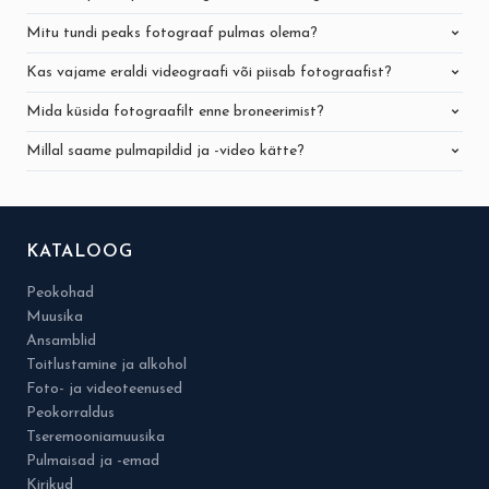
Mitu tundi peaks fotograaf pulmas olema?
Kas vajame eraldi videograafi või piisab fotograafist?
Mida küsida fotograafilt enne broneerimist?
Millal saame pulmapildid ja -video kätte?
KATALOOG
Peokohad
Muusika
Ansamblid
Toitlustamine ja alkohol
Foto- ja videoteenused
Peokorraldus
Tseremooniamuusika
Pulmaisad ja -emad
Kirikud