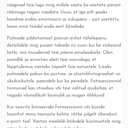
räägivad teie lugu ning millele saate ka aastate pärast
rõõmuga tagasi vaadata. Usun, et iga pilt peaks
kandma endas emotsiooni ja isikupära – just seetõttu
lasen oma töödel enda eest kõneleda.
Pulmade pildistamisel pööran erilist tähelepanu
detailidele ning püüan tabada nii suuri kui ka väikeseid
hetki, mis muudavad teie päeva ainulaadseks. Olen
paindlik ja arvestan alati teie soovidega, et
lõpptulemus vastaks täpselt teie ootustele. Lisaks
pulmadele pakun ka portree- ja elustiilifotograafiat nii
üksikisikutele, paaridele kui ka peredele. Fotosessioonid
toimuvad kas stuudios või teie valitud asukohas, et
tagada võimalikult loomulik ja mugav õhkkond.
Kui soovite broneerida fotosessiooni või küsida
lisainfot minu teenuste kohta, võtke julgelt ühendust
e-posti teel. Vastan meeleldi kõikidele küsimustele ning