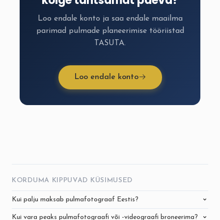
kõige tähtsamat päeva?
Loo endale konto ja saa endale maailma
parimad pulmade planeerimise tööriistad
TASUTA.
Loo endale konto
KORDUMA KIPPUVAD KÜSIMUSED
Kui palju maksab pulmafotograaf Eestis?
Kui vara peaks pulmafotograafi või -videograafi broneerima?