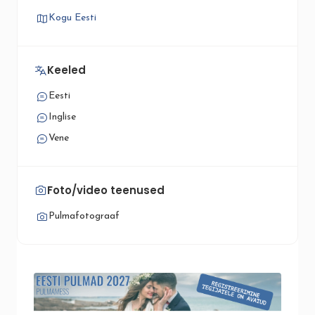
Kogu Eesti
Keeled
Eesti
Inglise
Vene
Foto/video teenused
Pulmafotograaf