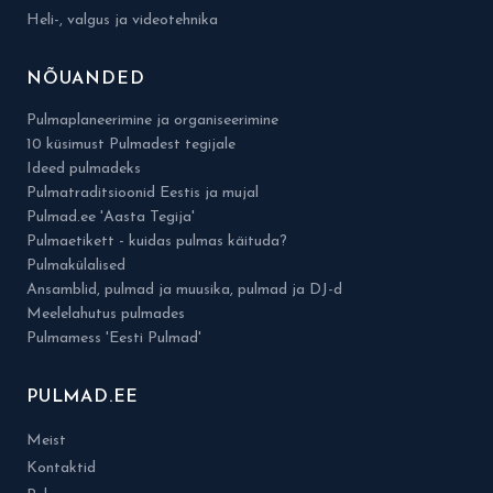
Heli-, valgus ja videotehnika
NÕUANDED
Pulmaplaneerimine ja organiseerimine
10 küsimust Pulmadest tegijale
Ideed pulmadeks
Pulmatraditsioonid Eestis ja mujal
Pulmad.ee 'Aasta Tegija'
Pulmaetikett - kuidas pulmas käituda?
Pulmakülalised
Ansamblid, pulmad ja muusika, pulmad ja DJ-d
Meelelahutus pulmades
Pulmamess 'Eesti Pulmad'
PULMAD.EE
Meist
Kontaktid