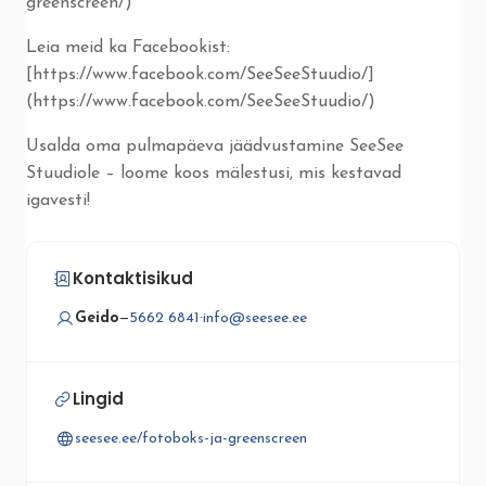
greenscreen/)
Leia meid ka Facebookist:
[https://www.facebook.com/SeeSeeStuudio/]
(https://www.facebook.com/SeeSeeStuudio/)
Usalda oma pulmapäeva jäädvustamine SeeSee
Stuudiole – loome koos mälestusi, mis kestavad
igavesti!
Kontaktisikud
Geido
—
5662 6841
·
info@seesee.ee
Lingid
seesee.ee/fotoboks-ja-greenscreen