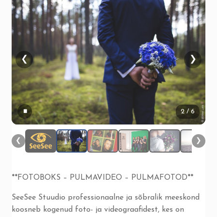
❮
❯
▮▮
2
/ 6
❮
❯
**FOTOBOKS – PULMAVIDEO – PULMAFOTOD**
SeeSee Stuudio professionaalne ja sõbralik meeskond
koosneb kogenud foto- ja videograafidest, kes on