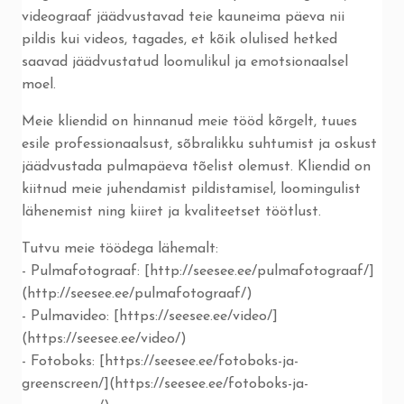
videograaf jäädvustavad teie kauneima päeva nii
pildis kui videos, tagades, et kõik olulised hetked
saavad jäädvustatud loomulikul ja emotsionaalsel
moel.
Meie kliendid on hinnanud meie tööd kõrgelt, tuues
esile professionaalsust, sõbralikku suhtumist ja oskust
jäädvustada pulmapäeva tõelist olemust. Kliendid on
kiitnud meie juhendamist pildistamisel, loomingulist
lähenemist ning kiiret ja kvaliteetset töötlust.
Tutvu meie töödega lähemalt:
- Pulmafotograaf: [http://seesee.ee/pulmafotograaf/]
(http://seesee.ee/pulmafotograaf/)
- Pulmavideo: [https://seesee.ee/video/]
(https://seesee.ee/video/)
- Fotoboks: [https://seesee.ee/fotoboks-ja-
greenscreen/](https://seesee.ee/fotoboks-ja-