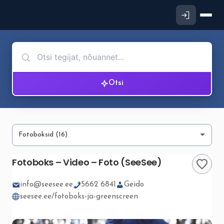
Otsi
Fotoboks – Video – Foto (SeeSee)
info@seesee.ee
5662 6841
Geido
seesee.ee/fotoboks-ja-greenscreen