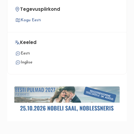
Tegevuspiirkond
Kogu Eesti
Keeled
Eesti
Inglise