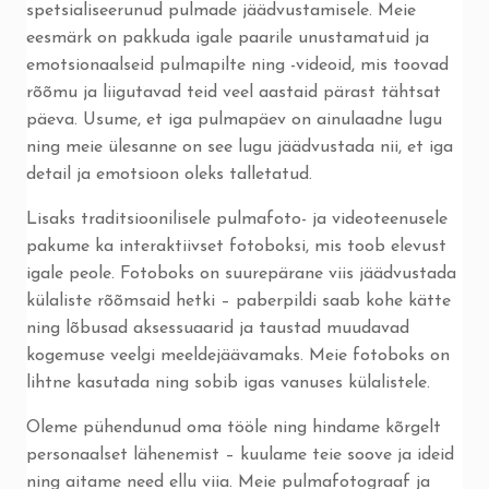
spetsialiseerunud pulmade jäädvustamisele. Meie
eesmärk on pakkuda igale paarile unustamatuid ja
emotsionaalseid pulmapilte ning -videoid, mis toovad
rõõmu ja liigutavad teid veel aastaid pärast tähtsat
päeva. Usume, et iga pulmapäev on ainulaadne lugu
ning meie ülesanne on see lugu jäädvustada nii, et iga
detail ja emotsioon oleks talletatud.
Lisaks traditsioonilisele pulmafoto- ja videoteenusele
pakume ka interaktiivset fotoboksi, mis toob elevust
igale peole. Fotoboks on suurepärane viis jäädvustada
külaliste rõõmsaid hetki – paberpildi saab kohe kätte
ning lõbusad aksessuaarid ja taustad muudavad
kogemuse veelgi meeldejäävamaks. Meie fotoboks on
lihtne kasutada ning sobib igas vanuses külalistele.
Oleme pühendunud oma tööle ning hindame kõrgelt
personaalset lähenemist – kuulame teie soove ja ideid
ning aitame need ellu viia. Meie pulmafotograaf ja