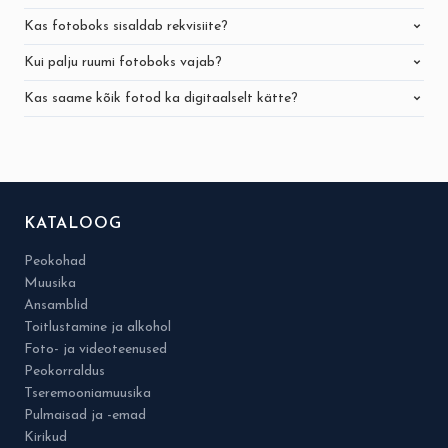
Kas fotoboks sisaldab rekvisiite?
Kui palju ruumi fotoboks vajab?
Kas saame kõik fotod ka digitaalselt kätte?
KATALOOG
Peokohad
Muusika
Ansamblid
Toitlustamine ja alkohol
Foto- ja videoteenused
Peokorraldus
Tseremooniamuusika
Pulmaisad ja -emad
Kirikud