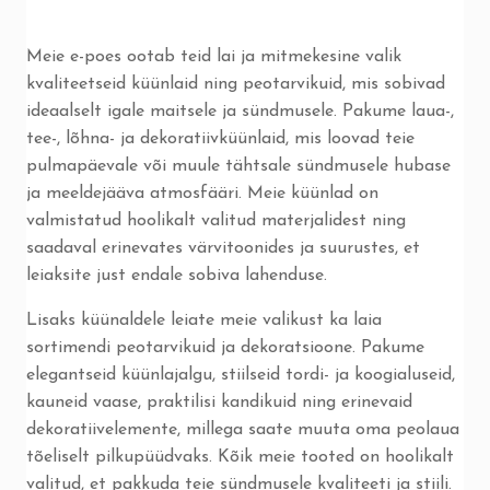
Meie e-poes ootab teid lai ja mitmekesine valik
kvaliteetseid küünlaid ning peotarvikuid, mis sobivad
ideaalselt igale maitsele ja sündmusele. Pakume laua-,
tee-, lõhna- ja dekoratiivküünlaid, mis loovad teie
pulmapäevale või muule tähtsale sündmusele hubase
ja meeldejääva atmosfääri. Meie küünlad on
valmistatud hoolikalt valitud materjalidest ning
saadaval erinevates värvitoonides ja suurustes, et
leiaksite just endale sobiva lahenduse.
Lisaks küünaldele leiate meie valikust ka laia
sortimendi peotarvikuid ja dekoratsioone. Pakume
elegantseid küünlajalgu, stiilseid tordi- ja koogialuseid,
kauneid vaase, praktilisi kandikuid ning erinevaid
dekoratiivelemente, millega saate muuta oma peolaua
tõeliselt pilkupüüdvaks. Kõik meie tooted on hoolikalt
valitud, et pakkuda teie sündmusele kvaliteeti ja stiili.