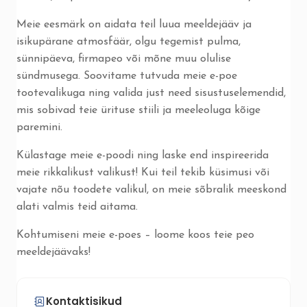
Meie eesmärk on aidata teil luua meeldejääv ja
isikupärane atmosfäär, olgu tegemist pulma,
sünnipäeva, firmapeo või mõne muu olulise
sündmusega. Soovitame tutvuda meie e-poe
tootevalikuga ning valida just need sisustuselemendid,
mis sobivad teie ürituse stiili ja meeleoluga kõige
paremini.
Külastage meie e-poodi ning laske end inspireerida
meie rikkalikust valikust! Kui teil tekib küsimusi või
vajate nõu toodete valikul, on meie sõbralik meeskond
alati valmis teid aitama.
Kohtumiseni meie e-poes – loome koos teie peo
meeldejäävaks!
Kontaktisikud