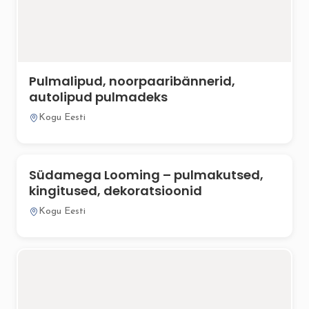
Pulmalipud, noorpaaribännerid,
autolipud pulmadeks
Kogu Eesti
Südamega Looming – pulmakutsed,
kingitused, dekoratsioonid
Kogu Eesti