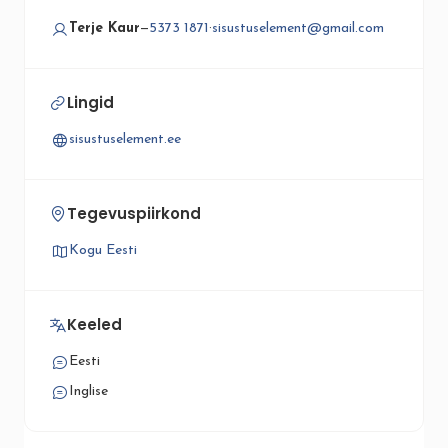
Terje Kaur
—
5373 1871
·
sisustuselement@gmail.com
Lingid
sisustuselement.ee
Tegevuspiirkond
Kogu Eesti
Keeled
Eesti
Inglise