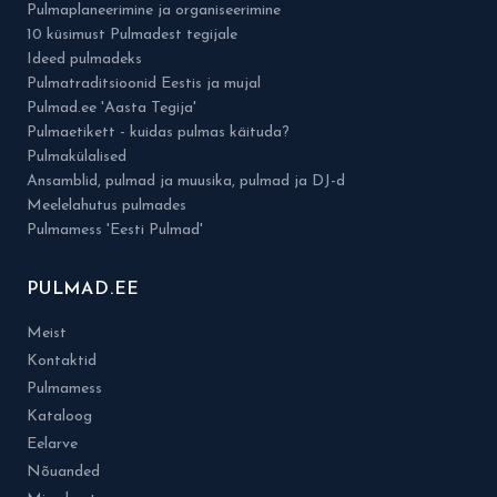
Pulmaplaneerimine ja organiseerimine
10 küsimust Pulmadest tegijale
Ideed pulmadeks
Pulmatraditsioonid Eestis ja mujal
Pulmad.ee 'Aasta Tegija'
Pulmaetikett - kuidas pulmas käituda?
Pulmakülalised
Ansamblid, pulmad ja muusika, pulmad ja DJ-d
Meelelahutus pulmades
Pulmamess 'Eesti Pulmad'
PULMAD.EE
Meist
Kontaktid
Pulmamess
Kataloog
Eelarve
Nõuanded