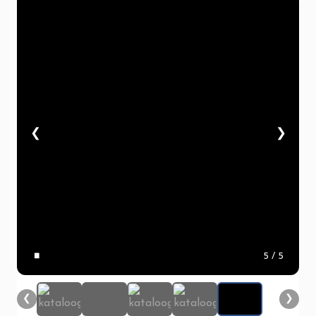
❮
❯
▮▮
5
/ 5
❮
❯