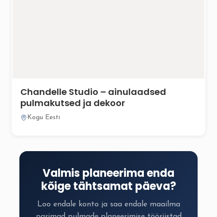
Chandelle Studio – ainulaadsed
pulmakutsed ja dekoor
Kogu Eesti
Valmis planeerima enda
kõige tähtsamat päeva?
Loo endale konto ja saa endale maailma
parimad pulmade planeerimise tööriistad