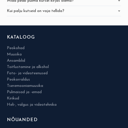
Mida peab pulma kutsel kirjas olema?
Kui palju kutseid on vaja tellida?
KATALOOG
Peokohad
Muusika
Ansamblid
Toitlustamine ja alkohol
Foto- ja videoteenused
Peokorraldus
Tseremooniamuusika
Pulmaisad ja -emad
Kirikud
Heli-, valgus ja videotehnika
NÕUANDED