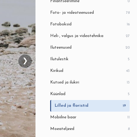
Finantseerimine
0
Foto- ja videoteenused
78
Fotoboksid
16
Heli-, valgus ja videotehnika
27
Iluteenused
20
Ilutulestik
5
❯
Kirikud
43
Kutsed ja ilukiri
13
Küünlad
5
Lilled ja floristid
19
Mobiilne baar
11
Moeateljeed
8