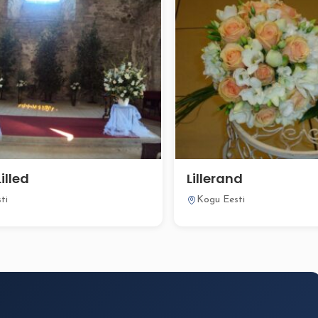
Lilled
Lillerand
ti
Kogu Eesti