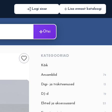
Logi sisse
Lisa ennast kataloogi
Otsi
KATEGOORIAD
Kõik
Ansamblid
74
Digi- ja trükiteenused
13
DJ-d
19
Ehted ja aksessuaarid
23