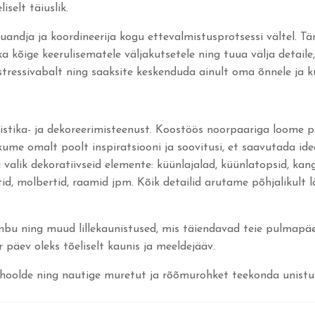
selt täiuslik.
õuandja ja koordineerija kogu ettevalmistusprotsessi vältel. T
õige keerulisematele väljakutsetele ning tuua välja detaile, m
tressivabalt ning saaksite keskenduda ainult oma õnnele ja kül
ristika- ja dekoreerimisteenust. Koostöös noorpaariga loome 
akume omalt poolt inspiratsiooni ja soovitusi, et saavutada id
i valik dekoratiivseid elemente: küünlajalad, küünlatopsid, kang
id, molbertid, raamid jpm. Kõik detailid arutame põhjalikult lä
kimbu ning muud lillekaunistused, mis täiendavad teie pulmapä
r päev oleks tõeliselt kaunis ja meeldejääv.
oolde ning nautige muretut ja rõõmurohket teekonda unistus