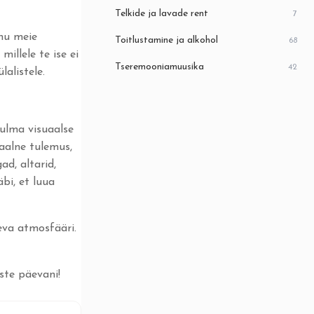
Telkide ja lavade rent
7
änu meie
Toitlustamine ja alkohol
68
illele te ise ei
Tseremooniamuusika
42
alistele.
pulma visuaalse
eaalne tulemus,
ad, altarid,
bi, et luua
eva atmosfääri.
te päevani!