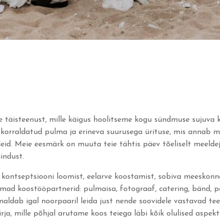
 täisteenust, mille käigus hoolitseme kogu sündmuse sujuva 
korraldatud pulma ja erineva suurusega ürituse, mis annab me
deid. Meie eesmärk on muuta teie tähtis päev tõeliselt meelde
indust.
kontseptsiooni loomist, eelarve koostamist, sobiva meeskon
rimad koostööpartnerid: pulmaisa, fotograaf, catering, bänd, 
imaldab igal noorpaaril leida just nende soovidele vastavad te
ja, mille põhjal arutame koos teiega läbi kõik olulised aspekti