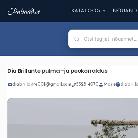
KATALOOG
NÕUAND
Dia Brillante pulma -ja peokorraldus
diabrillante001@gmail.com
5328 4070
Maris
diabrill