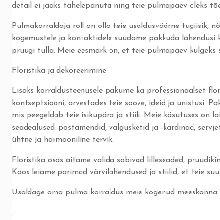
detail ei jääks tähelepanuta ning teie pulmapäev oleks tõeli
Pulmakorraldaja roll on olla teie usaldusväärne tugiisik, n
kogemustele ja kontaktidele suudame pakkuda lahendusi ka k
pruugi tulla. Meie eesmärk on, et teie pulmapäev kulgeks s
Floristika ja dekoreerimine
Lisaks korraldusteenusele pakume ka professionaalset flo
kontseptsiooni, arvestades teie soove, ideid ja unistusi. P
mis peegeldab teie isikupära ja stiili. Meie käsutuses on la
seadealused, postamendid, valgusketid ja -kardinad, servjet
ühtne ja harmooniline tervik.
Floristika osas aitame valida sobivad lilleseaded, pruudi
Koos leiame parimad värvilahendused ja stiilid, et teie suu
Usaldage oma pulma korraldus meie kogenud meeskonna h