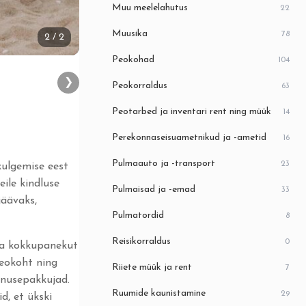
Muu meelelahutus
22
Muusika
78
2
/ 2
Peokohad
104
❯
Peokorraldus
63
Peotarbed ja inventari rent ning müük
14
Perekonnaseisuametnikud ja -ametid
16
Pulmaauto ja -transport
23
kulgemise eest
ile kindluse
Pulmaisad ja -emad
33
jäävaks,
Pulmatordid
8
Reisikorraldus
0
na kokkupanekut
peokoht ning
Riiete müük ja rent
7
enusepakkujad.
Ruumide kaunistamine
29
d, et ükski