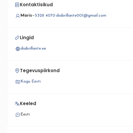
Kontaktisikud
Maris
—
5328 4070
·
diabrillante001@gmail.com
Lingid
diabrillante.ee
Tegevuspiirkond
Kogu Eesti
Keeled
Eesti