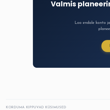
Valmis planeer
Loo endale konto j
planee
KORDUMA KIPPUVAD KÜSIMUSED