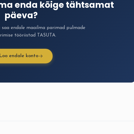
ima enda kõige tähtsamat
päeva?
a saa endale maailma parimad pulmade
rimise tööriistad TASUTA.
Loo endale konto