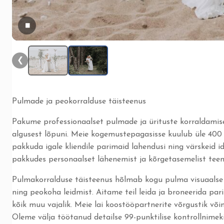
▮▮
❮
Pulmade ja peokorralduse täisteenus
Pakume professionaalset pulmade ja ürituste korraldamise
algusest lõpuni. Meie kogemustepagasisse kuulub üle 400 
pakkuda igale kliendile parimaid lahendusi ning värskeid i
pakkudes personaalset lähenemist ja kõrgetasemelist teen
Pulmakorralduse täisteenus hõlmab kogu pulma visuaalse 
ning peokoha leidmist. Aitame teil leida ja broneerida pa
kõik muu vajalik. Meie lai koostööpartnerite võrgustik võ
Oleme välja töötanud detailse 99-punktilise kontrollnimekir