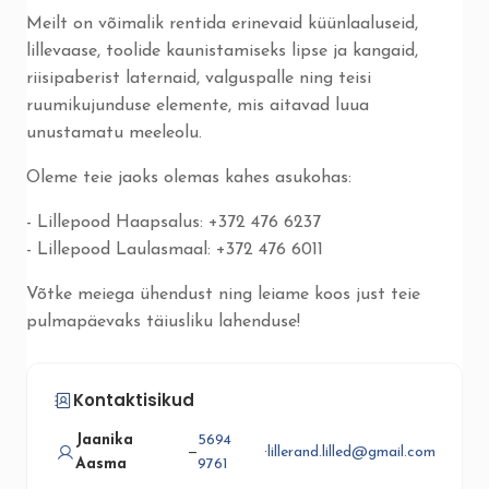
Meilt on võimalik rentida erinevaid küünlaaluseid,
lillevaase, toolide kaunistamiseks lipse ja kangaid,
riisipaberist laternaid, valguspalle ning teisi
ruumikujunduse elemente, mis aitavad luua
unustamatu meeleolu.
Oleme teie jaoks olemas kahes asukohas:
- Lillepood Haapsalus: +372 476 6237
- Lillepood Laulasmaal: +372 476 6011
Võtke meiega ühendust ning leiame koos just teie
pulmapäevaks täiusliku lahenduse!
Kontaktisikud
Jaanika
5694
—
·
lillerand.lilled@gmail.com
Aasma
9761