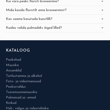
Kui vara peaks floristi broneerima?
Mida küsida floristilt enne broneerimist?
Kas saame kasutada kunstlilli?
Kuidas valida pulmadeks õiged lilled?
KATALOOG
Peokohad
Muusika
Ansamblid
Toitlustamine ja alkohol
Foto- ja videoteenused
Peokorraldus
Tseremooniamuusika
Pulmaisad ja -emad
Kirikud
Heli-, valgus ja videotehnika