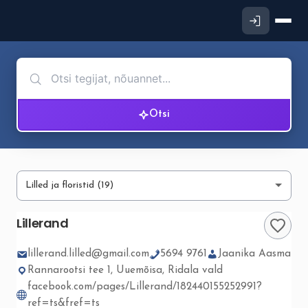
Otsi
Lillerand
lillerand.lilled@gmail.com
5694 9761
Jaanika Aasma
Rannarootsi tee 1, Uuemõisa, Ridala vald
facebook.com/pages/Lillerand/182440155252991?
ref=ts&fref=ts