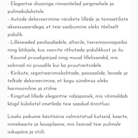
- Elegantse disainiga rinnanõelad peigmehele ja
pulmakülalistele.
- Autode dekoreerimine värskete lillede ja temaatiliste
aksessuaaridega, et teie saabumine oleks tõeliselt
pidulik.
- Lilleseaded peolaudadele, altarile, tseremooniapaika
ning kõikjale, kus soovite rõhutada pidulikkust ja ilu.
- Kaunid pruudipärjad ning muud lillelisandid, mis
sobivad nii pruudile kui ka pruutneitsidele.
- Kirikute, registreerimiskohtade, peosaalide, lavade ja
telkide dekoreerimine, et kogu sündmus oleks
harmooniline ja stiilne.
- Kingitud lillede elegantne väljapanek, mis võimaldab
kõigil külalistel imetleda teie saadud õnnitlusi.
Lisaks pakume käsitööna valmistatud kutseid, kaarte,
nimekaarte ja lauaplaane, mis lisavad teie pulmale
isikupära ja stiili.