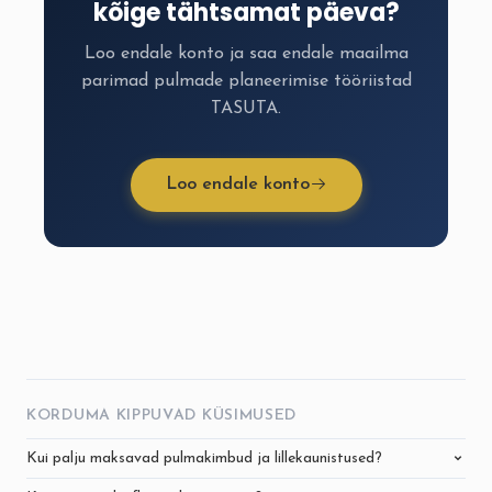
kõige tähtsamat päeva?
Loo endale konto ja saa endale maailma
parimad pulmade planeerimise tööriistad
TASUTA.
Loo endale konto
KORDUMA KIPPUVAD KÜSIMUSED
Kui palju maksavad pulmakimbud ja lillekaunistused?