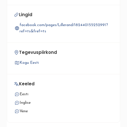
Lingid
facebook.com/pages/Lillerand/182440155252991?
ref=ts&fref=ts
Tegevuspiirkond
Kogu Eesti
Keeled
Eesti
Inglise
Vene