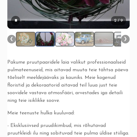
▮▮
2
/ 9
❮
❯
Pakume pruutpaaridele laia valikut professionaalseid
pulmateenuseid, mis aitavad muuta teie tähtsa päeva
tõeliselt meeldejäävaks ja kauniks. Meie kogenud
floristid ja dekoraatorid aitavad teil luua just teie
soovidele vastava atmosfääri, arvestades iga detaili
ning teie isiklikke soove.
Meie teenuste hulka kuuluvad:
- Eksklusiivsed pruudikimbud, mis rõhutavad
pruutkleidi ilu ning sobituvad teie pulma üldise stiiliga.