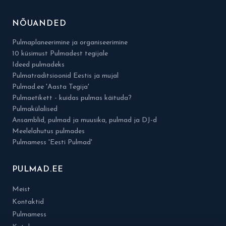
NÕUANDED
Pulmaplaneerimine ja organiseerimine
10 küsimust Pulmadest tegijale
Ideed pulmadeks
Pulmatraditsioonid Eestis ja mujal
Pulmad.ee 'Aasta Tegija'
Pulmaetikett - kuidas pulmas käituda?
Pulmakülalised
Ansamblid, pulmad ja muusika, pulmad ja DJ-d
Meelelahutus pulmades
Pulmamess 'Eesti Pulmad'
PULMAD.EE
Meist
Kontaktid
Pulmamess