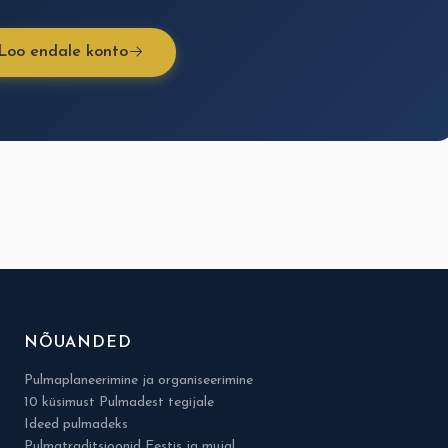
Loo endale konto
NÕUANDED
Pulmaplaneerimine ja organiseerimine
10 küsimust Pulmadest tegijale
Ideed pulmadeks
Pulmatraditsioonid Eestis ja mujal