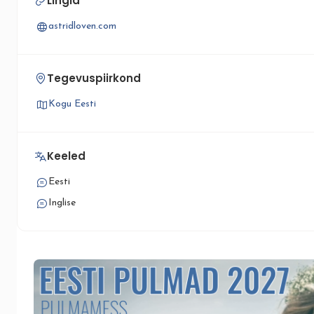
Lingid
astridloven.com
Tegevuspiirkond
Kogu Eesti
Keeled
Eesti
Inglise