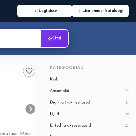
Logi sisse
Lisa ennast kataloogi
Otsi
KATEGOORIAD
Kõik
2
/ 8
Ansamblid
74
❯
Digi- ja trükiteenused
13
❯
DJ-d
19
Ehted ja aksessuaarid
23
uudutuse. Meie