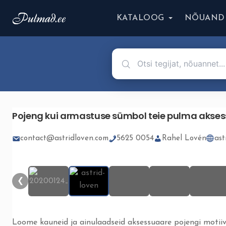
KATALOOG
NÕUAND
Pojeng kui armastuse sümbol teie pulma akses
contact@astridloven.com
5625 0054
Rahel Lovén
ast
▮▮
❮
❮
Loome kauneid ja ainulaadseid aksessuaare pojengi motiivi