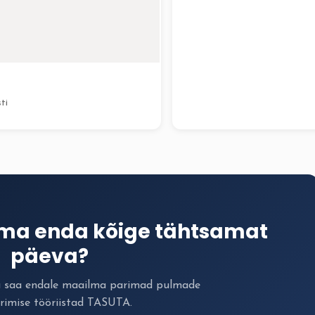
ti
ima enda kõige tähtsamat
päeva?
a saa endale maailma parimad pulmade
rimise tööriistad TASUTA.