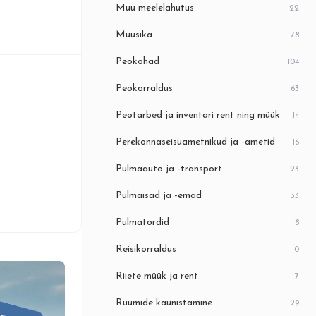
Muu meelelahutus
22
Muusika
78
Peokohad
104
Peokorraldus
63
Peotarbed ja inventari rent ning müük
14
Perekonnaseisuametnikud ja -ametid
16
Pulmaauto ja -transport
23
Pulmaisad ja -emad
33
Pulmatordid
8
Reisikorraldus
0
Riiete müük ja rent
7
Ruumide kaunistamine
29