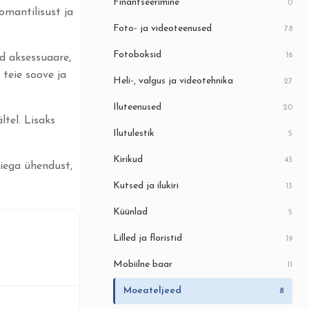
Finantseerimine
0
omantilisust ja
Foto- ja videoteenused
78
Fotoboksid
16
id aksessuaare,
 teie soove ja
Heli-, valgus ja videotehnika
27
Iluteenused
20
tel. Lisaks
Ilutulestik
5
Kirikud
43
eiega ühendust,
Kutsed ja ilukiri
13
Küünlad
5
Lilled ja floristid
19
Mobiilne baar
11
Moeateljeed
8