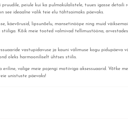
ruudile, peiule kui ka pulmakülalistele, tuues igasse detaili r
n see ideaalne valik teie elu tähtsaimaks päevaks.
ssse, käevõrusid, lipsunõelu, mansetinööpe ning muid väiksema
stiiliga. Kõik meie tooted valmivad tellimustööna, arvestades
ssuaaride vastupidavuse ja kauni välimuse kogu pidupäeva väl
 oleks harmooniliselt ühtses stiilis.
a eriline, valige meie pojengi motiiviga aksessuaarid. Võtke m
eie unistuste päevaks!