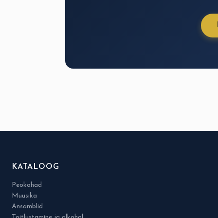
KATALOOG
Peokohad
Muusika
Ansamblid
Toitlustamine ja alkohol