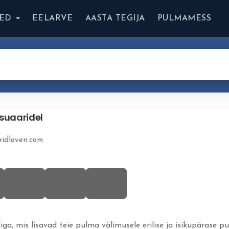
ED
EELARVE
AASTA TEGIJA
PULMAMESS
suaaridel
ridloven.com
ga, mis lisavad teie pulma välimusele erilise ja isikupärase p