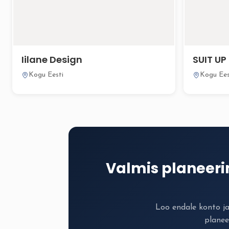
Iilane Design
SUIT UP
Kogu Eesti
Kogu Ees
Valmis planeer
Loo endale konto j
planee