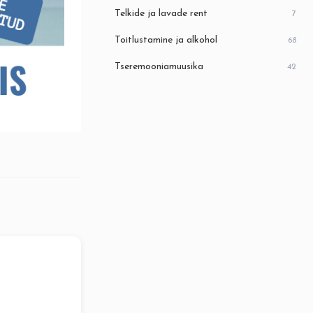
Telkide ja lavade rent
7
Toitlustamine ja alkohol
68
Tseremooniamuusika
42