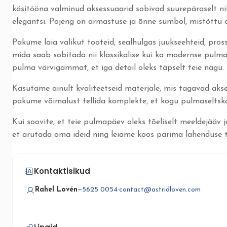
käsitööna valminud aksessuaarid sobivad suurepäraselt nii p
elegantsi. Pojeng on armastuse ja õnne sümbol, mistõttu o
Pakume laia valikut tooteid, sealhulgas juukseehteid, pro
mida saab sobitada nii klassikalise kui ka modernse pulma 
pulma värvigammat, et iga detail oleks täpselt teie nägu.
Kasutame ainult kvaliteetseid materjale, mis tagavad akse
pakume võimalust tellida komplekte, et kogu pulmaseltskond
Kui soovite, et teie pulmapäev oleks tõeliselt meeldejääv j
et arutada oma ideid ning leiame koos parima lahenduse t
Kontaktisikud
Rahel Lovén
—
5625 0054
·
contact@astridloven.com