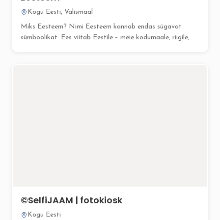
Kogu Eesti, Välismaal
Miks Eesteem? Nimi Eesteem kannab endas sügavat
sümboolikat: Ees viitab Eestile – meie kodumaale, riigile,...
©SelfiJAAM | fotokiosk
Kogu Eesti