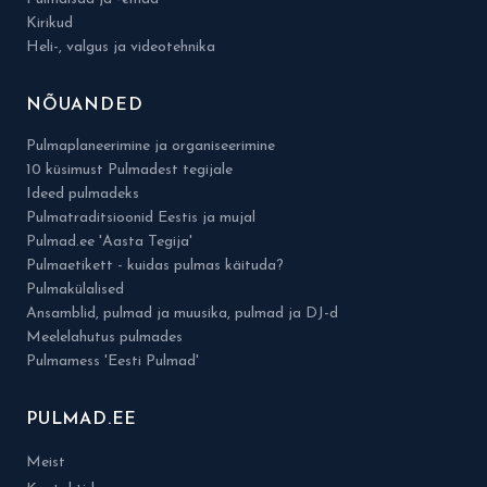
Kirikud
Heli-, valgus ja videotehnika
NÕUANDED
Pulmaplaneerimine ja organiseerimine
10 küsimust Pulmadest tegijale
Ideed pulmadeks
Pulmatraditsioonid Eestis ja mujal
Pulmad.ee 'Aasta Tegija'
Pulmaetikett - kuidas pulmas käituda?
Pulmakülalised
Ansamblid, pulmad ja muusika, pulmad ja DJ-d
Meelelahutus pulmades
Pulmamess 'Eesti Pulmad'
PULMAD.EE
Meist