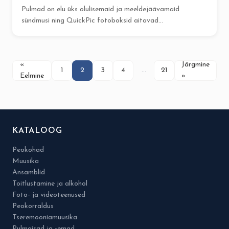
Pulmad on elu üks olulisemaid ja meeldejäävamaid
sündmusi ning QuickPic fotoboksid aitavad...
«
Järgmine
1
2
3
4
…
21
Eelmine
»
KATALOOG
Peokohad
Muusika
Ansamblid
Toitlustamine ja alkohol
Foto- ja videoteenused
Peokorraldus
Tseremooniamuusika
Pulmaisad ja -emad