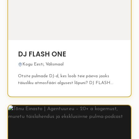
DJ FLASH ONE
Kogu Eesti, Välismaal
Otsite pulmade DJ-d, kes loob teie päeva jaoks
täiusliku atmosfääri algusest lõpuni? DJ FLASH
ONE pakub eksklusiivset pulmade DJ-teenust, peent
heli- ja valguslahendust ning hoolikalt valitud...