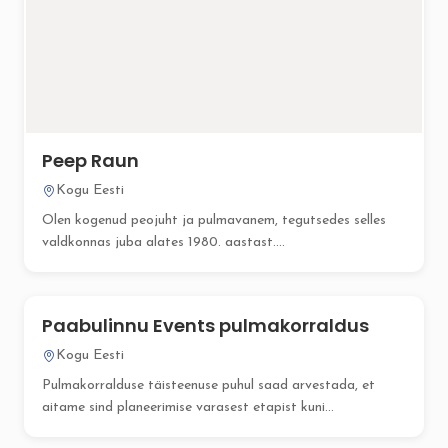
Peep Raun
Kogu Eesti
Olen kogenud peojuht ja pulmavanem, tegutsedes selles
valdkonnas juba alates 1980. aastast....
Paabulinnu Events pulmakorraldus
Kogu Eesti
Pulmakorralduse täisteenuse puhul saad arvestada, et
aitame sind planeerimise varasest etapist kuni...