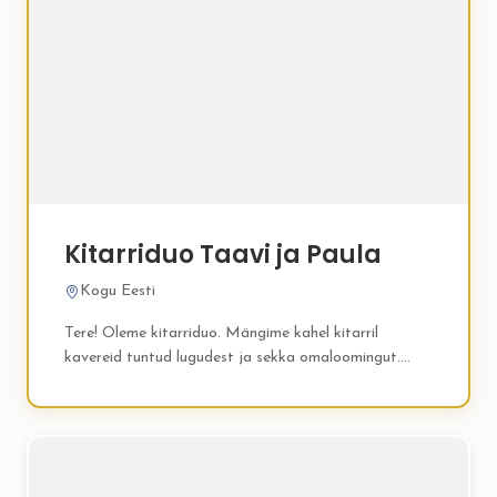
Kitarriduo Taavi ja Paula
Kogu Eesti
Tere! Oleme kitarriduo. Mängime kahel kitarril
kavereid tuntud lugudest ja sekka omaloomingut.
Soovi korral teeme teie lemmikloost seade. Oleme
pulmades mänginud juba ligi 10 aastat....