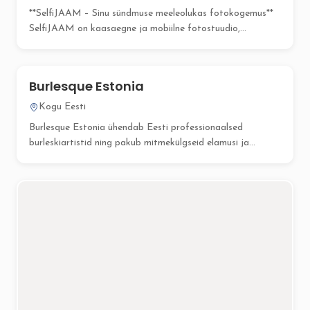
**SelfiJAAM – Sinu sündmuse meeleolukas fotokogemus**
SelfiJAAM on kaasaegne ja mobiilne fotostuudio,...
Burlesque Estonia
Kogu Eesti
Burlesque Estonia ühendab Eesti professionaalsed
burleskiartistid ning pakub mitmekülgseid elamusi ja
koolitusi...