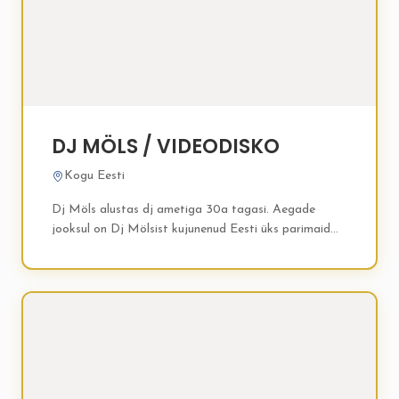
DJ MÖLS / VIDEODISKO
Kogu Eesti
Dj Möls alustas dj ametiga 30a tagasi. Aegade
jooksul on Dj Mölsist kujunenud Eesti üks parimaid
peo Dj-sid. Dj Möls toob tantsupõrandale kokku
erinevate muusikamaitsetega...