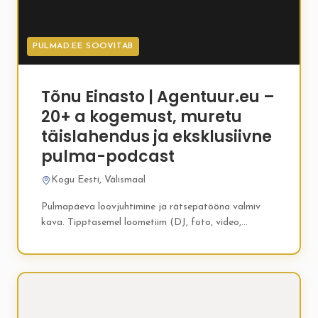
PULMAD.EE SOOVITAB
Tõnu Einasto | Agentuur.eu –
20+ a kogemust, muretu
täislahendus ja eksklusiivne
pulma-podcast
Kogu Eesti, Välismaal
Pulmapäeva loovjuhtimine ja rätsepatööna valmiv
kava. Tipptasemel loometiim (DJ, foto, video,
tehniline lahendus) ja programm. Podcast saadaval
ka eraldiseisva lisateenusena. Lõpeta otsimine, Sa
oled kohal!...