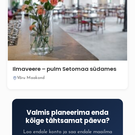
Ilmaveere – pulm Setomaa südames
Võru Maakond
Valmis planeerima enda
kõige tähtsamat päeva?
Loo endale konto ja saa endale maailma