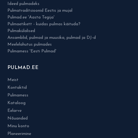
Ideed pulmadeks
Pulmatraditsioonid Eestis ja mujal
Pulmad.ee 'Aasta Tegija'
Pulmaetikett - kuidas pulmas käituda?
Pulmakülalised
Ansamblid, pulmad ja muusika, pulmad ja DJ-d
Meelelahutus pulmades
Pulmamess 'Eesti Pulmad'
PULMAD.EE
Meist
Kontaktid
Pulmamess
Kataloog
Eelarve
Nõuanded
Minu konto
Planeerimine