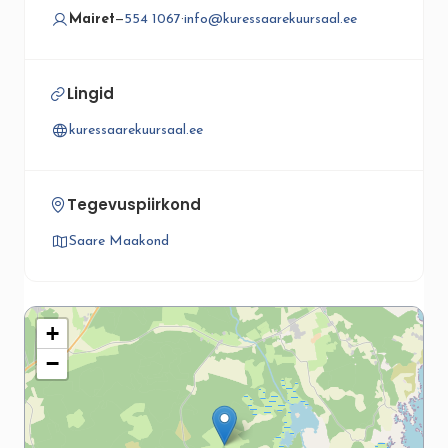
Mairet
—
554 1067
·
info@kuressaarekuursaal.ee
Lingid
kuressaarekuursaal.ee
Tegevuspiirkond
Saare Maakond
+
−