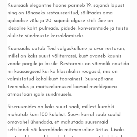
Kuursaali elegantne hoone pärineb 19. sajandi lõpust
ning on tänaseks restaureeritud, säilitades oma
ajaloolise võlu ja 20. sajandi alguse stiili. See on
ideaalne koht pulmade, pidude, konverentside ja teiste
oluliste sündmuste korraldamiseks.
Kuursaalis ootab Teid valgusküllane ja avar restoran,
millel on kaks suurt väliterrassi, kust avaneb kaunis
vaade pargile ja lossile. Restoranis on võimalik nautida
nii kaasaegseid kui ka klassikalisi roogasid, mis on
valmistatud kohalikust toorainest. Suurepärane
teenindus ja maitseelamused loovad meeldejääva
atmosfääri igale sündmusele.
Siseruumides on kaks suurt saali, millest kumbki
mahutab kuni 100 külalist. Soovi korral saab saalid
omavahel ühendada, et mahutada suuremaid
seltskondi või korraldada mitmeosaline üritus. Lisaks