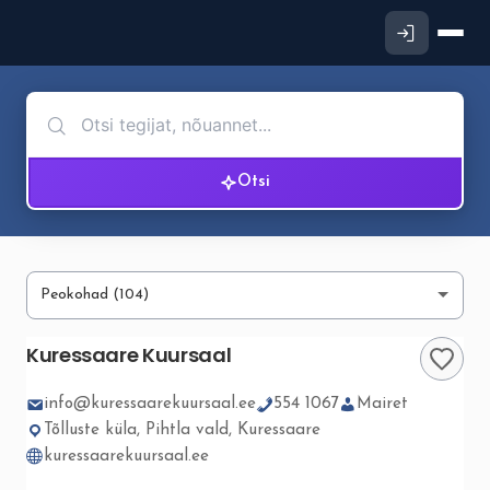
Otsi
Kuressaare Kuursaal
info@kuressaarekuursaal.ee
554 1067
Mairet
Tõlluste küla, Pihtla vald, Kuressaare
kuressaarekuursaal.ee