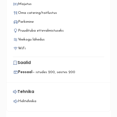
Majutus
Oma catering/toitlustus
Parkimine
Pruudituba ettevalmistuseks
Veekogu lähedus
WiFi
Saalid
Peosaal
— istudes 200, seistes 200
Tehnika
Helitehnika