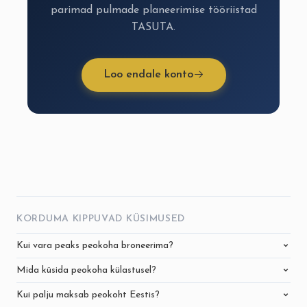
parimad pulmade planeerimise tööriistad
TASUTA.
Loo endale konto
KORDUMA KIPPUVAD KÜSIMUSED
Kui vara peaks peokoha broneerima?
Mida küsida peokoha külastusel?
Kui palju maksab peokoht Eestis?