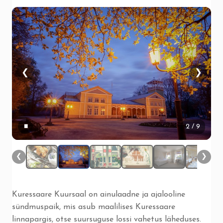
❮
❯
▮▮
2
/ 9
❮
❯
Kuressaare Kuursaal on ainulaadne ja ajalooline
sündmuspaik, mis asub maalilises Kuressaare
linnapargis, otse suursuguse lossi vahetus läheduses.