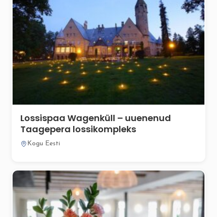
Lossispaa Wagenküll – uuenenud
Taagepera lossikompleks
Kogu Eesti