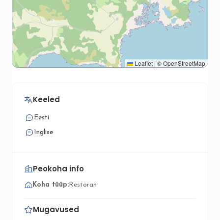
Leaflet
|
©
OpenStreetMap
Keeled
Eesti
Inglise
Peokoha info
Koha tüüp:
Restoran
Mugavused