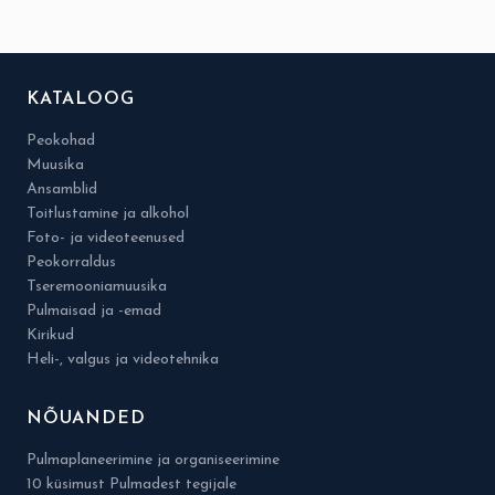
KATALOOG
Peokohad
Muusika
Ansamblid
Toitlustamine ja alkohol
Foto- ja videoteenused
Peokorraldus
Tseremooniamuusika
Pulmaisad ja -emad
Kirikud
Heli-, valgus ja videotehnika
NÕUANDED
Pulmaplaneerimine ja organiseerimine
10 küsimust Pulmadest tegijale