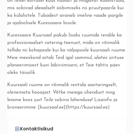
on teisel korrusel kuus hubast ja mugavat külalistuba,
mis sobivad ideaalselt ööbimiseks nii pruutpaarile kui
ka külalistele. Tubadest avaneb imeline vaade pargile
ja ajaloolisele Kuressaare lossile.
Kuressaare Kuursaal pakub lisaks ruumide rendile ka
professionaalset catering-teenust, mida on võimalik
tellida nii kohapeale kui ka väljapoole kuursaali ruume.
Meie meeskond aitab Teid igal sammul, alates ürituse
planeerimisest kuni läbiviimiseni, et Teie tähtis päev
oleks täiuslik.
Kuursaali ruume on võimalik rentida aastaringselt,
olenemata hooajast. Võtke meiega ühendust ning
leiame koos just Teile sobiva lahenduse! Lisainfo ja
broneerimine: [kuursaal.ee](https://kuursaal.ee)
Kontaktisikud