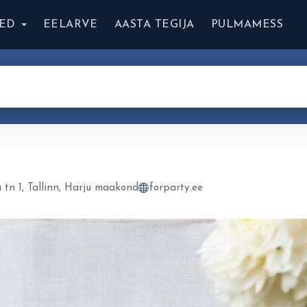
ED
EELARVE
AASTA TEGIJA
PULMAMESS
 tn 1, Tallinn, Harju maakond
forparty.ee