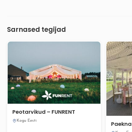
Sarnased tegijad
Peotarvikud – FUNRENT
Kogu Eesti
Paekna