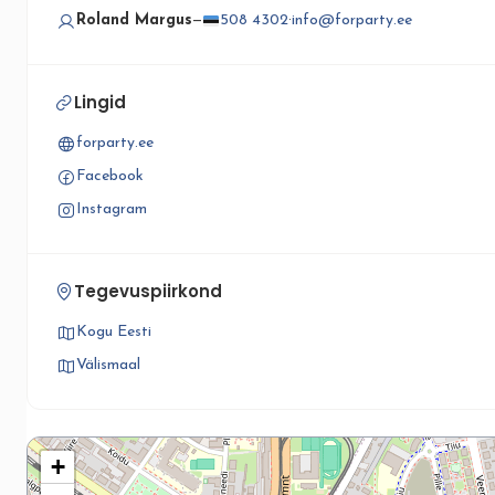
Roland Margus
—
508 4302
·
info@forparty.ee
Lingid
forparty.ee
Facebook
Instagram
Tegevuspiirkond
Kogu Eesti
Välismaal
+