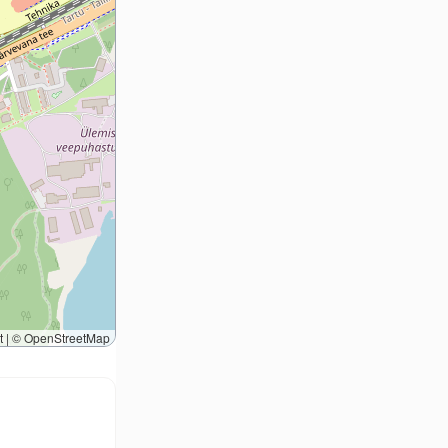
t
|
©
OpenStreetMap