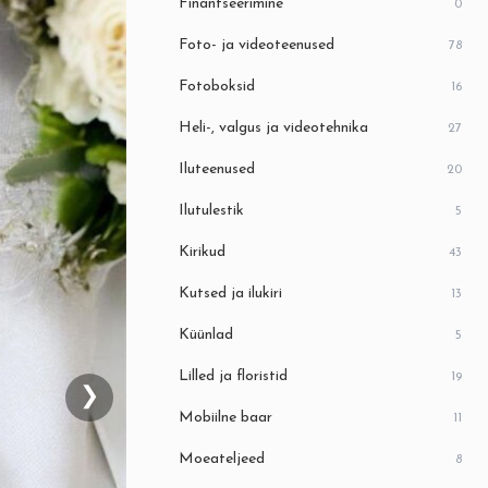
Finantseerimine
0
Foto- ja videoteenused
78
Fotoboksid
16
Heli-, valgus ja videotehnika
27
Iluteenused
20
Ilutulestik
5
Kirikud
43
Kutsed ja ilukiri
13
Küünlad
5
Lilled ja floristid
19
❯
Mobiilne baar
11
Moeateljeed
8