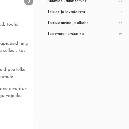
❯
Ruumide kaunistamine
29
Telkide ja lavade rent
7
Toitlustamine ja alkohol
68
d, toolid,
Tseremooniamuusika
42
iapidusid ning
 sellest, kas
eid peotelke
oomule.
ame inventari
gu vajaliku