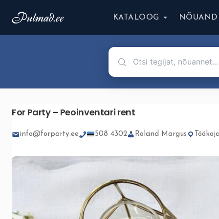
KATALOOG
NÕUAND
For Party – Peoinventari rent
info@forparty.ee
508 4302
Roland Margus
Töökoja