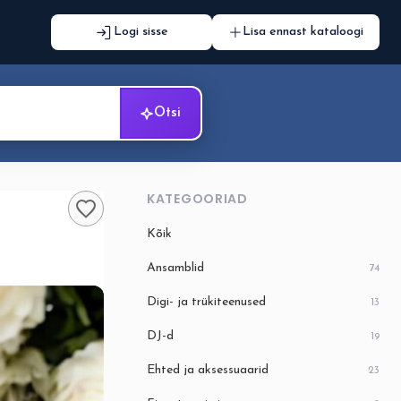
Logi sisse
Lisa ennast kataloogi
Otsi
KATEGOORIAD
Kõik
Ansamblid
74
Digi- ja trükiteenused
13
DJ-d
19
Ehted ja aksessuaarid
23