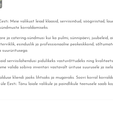
sti. Meie valikust leiad klaasid, serviisinõud, söögiriistad, laua
e sündmuste korraldamiseks.
re ja catering-sündmusi kui ka pulmi, sünnipäevi, juubeleid, a
terviklik, esinduslik ja professionaalne peokeskkond, sõltumata
a suurüritusega.
d serviisilahendusi pidulikeks vastuvõttudeks ning kvaliteets
e valida sobiva inventari vastavalt ürituse suurusele ja isel
duse kliendi jaoks lihtsaks ja mugavaks. Soovi korral korrald
e Eesti. Tänu laiale valikule ja paindlikule teenusele saab ko