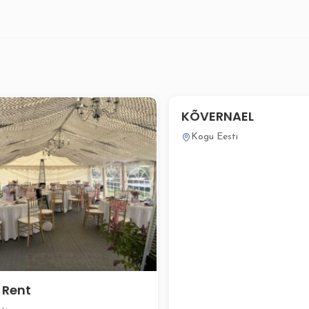
KÕVERNAEL
Kogu Eesti
 Rent