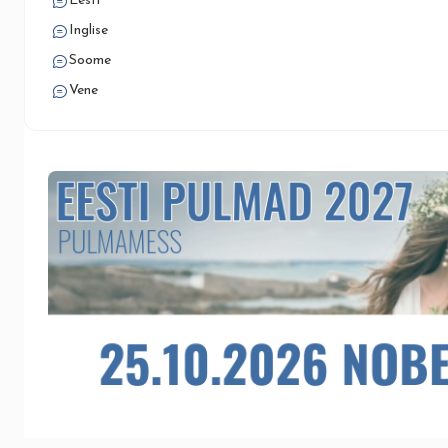
Eesti
Inglise
Soome
Vene