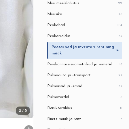
Muu meelelahutus
22
Muusika
78
Peokohad
104
Peokorraldus
63
Peotarbed ja inventari rent ning
14
müük
Perekonnaseisuametnikud ja -ametid
16
Pulmaauto ja -transport
23
Pulmaisad ja -emad
33
Pulmatordid
8
Reisikorraldus
0
2
/ 5
Riiete müük ja rent
7