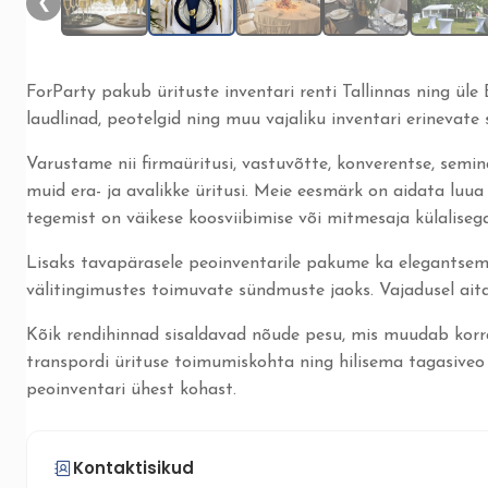
❮
ForParty pakub ürituste inventari renti Tallinnas ning üle Ee
laudlinad, peotelgid ning muu vajaliku inventari erinevat
Varustame nii firmaüritusi, vastuvõtte, konverentse, semina
muid era- ja avalikke üritusi. Meie eesmärk on aidata luua 
tegemist on väikese koosviibimise või mitmesaja külaliseg
Lisaks tavapärasele peoinventarile pakume ka elegantsemai
välitingimustes toimuvate sündmuste jaoks. Vajadusel aitam
Kõik rendihinnad sisaldavad nõude pesu, mis muudab korral
transpordi ürituse toimumiskohta ning hilisema tagasiveo ül
peoinventari ühest kohast.
Kontaktisikud