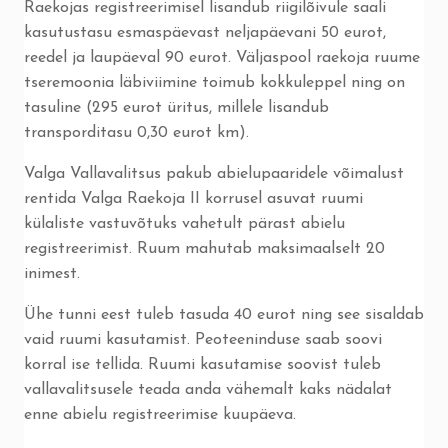
Raekojas registreerimisel lisandub riigilõivule saali
kasutustasu esmaspäevast neljapäevani 50 eurot,
reedel ja laupäeval 90 eurot. Väljaspool raekoja ruume
tseremoonia läbiviimine toimub kokkuleppel ning on
tasuline (295 eurot üritus, millele lisandub
transporditasu 0,30 eurot km).
Valga Vallavalitsus pakub abielupaaridele võimalust
rentida Valga Raekoja II korrusel asuvat ruumi
külaliste vastuvõtuks vahetult pärast abielu
registreerimist. Ruum mahutab maksimaalselt 20
inimest.
Ühe tunni eest tuleb tasuda 40 eurot ning see sisaldab
vaid ruumi kasutamist. Peoteeninduse saab soovi
korral ise tellida. Ruumi kasutamise soovist tuleb
vallavalitsusele teada anda vähemalt kaks nädalat
enne abielu registreerimise kuupäeva.