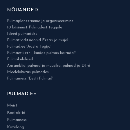
NÕUANDED
Pulmaplaneerimine ja organiseerimine
10 küsimust Pulmadest tegijale
Ideed pulmadeks
Pulmatraditsioonid Eestis ja mujal
Pulmad.ee 'Aasta Tegija'
Pulmaetikett - kuidas pulmas käituda?
Pulmakülalised
Ansamblid, pulmad ja muusika, pulmad ja DJ-d
Meelelahutus pulmades
Pulmamess 'Eesti Pulmad'
PULMAD.EE
Meist
Kontaktid
Pulmamess
Kataloog