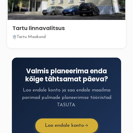
Tartu linnavalitsus
Tartu Maakond
Valmis planeerima enda
kõige tähtsamat päeva?
Loo endale konto ja saa endale maailma
parimad pulmade planeerimise tööriistad
TASUTA.
Loo endale konto