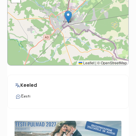
Leaflet
|
©
OpenStreetMap
Keeled
Eesti