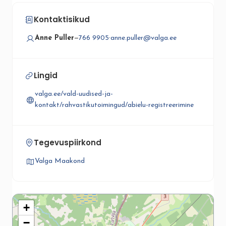
Kontaktisikud
Anne Puller
—
766 9905
·
anne.puller@valga.ee
Lingid
valga.ee/vald-uudised-ja-
kontakt/rahvastikutoimingud/abielu-registreerimine
Tegevuspiirkond
Valga Maakond
+
−