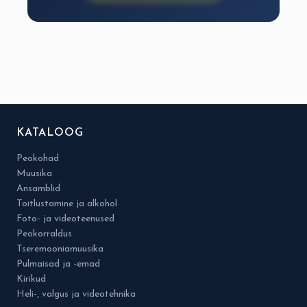
KATALOOG
Peokohad
Muusika
Ansamblid
Toitlustamine ja alkohol
Foto- ja videoteenused
Peokorraldus
Tseremooniamuusika
Pulmaisad ja -emad
Kirikud
Heli-, valgus ja videotehnika