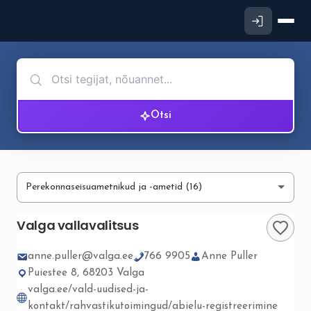
Otsi
Valga vallavalitsus
anne.puller@valga.ee
766 9905
Anne Puller
Puiestee 8, 68203 Valga
valga.ee/vald-uudised-ja-
kontakt/rahvastikutoimingud/abielu-registreerimine