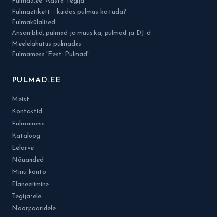
Pulmad.ee 'Aasta Tegija'
Pulmaetikett - kuidas pulmas käituda?
Pulmakülalised
Ansamblid, pulmad ja muusika, pulmad ja DJ-d
Meelelahutus pulmades
Pulmamess 'Eesti Pulmad'
PULMAD.EE
Meist
Kontaktid
Pulmamess
Kataloog
Eelarve
Nõuanded
Minu konto
Planeerimine
Tegijatele
Noorpaaridele