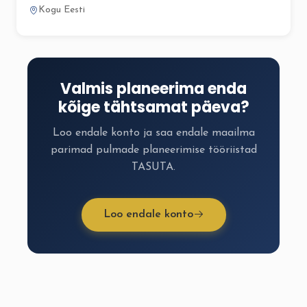
Kogu Eesti
Valmis planeerima enda
kõige tähtsamat päeva?
Loo endale konto ja saa endale maailma
parimad pulmade planeerimise tööriistad
TASUTA.
Loo endale konto