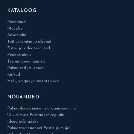
KATALOOG
Peokohad
Muusika
Ansamblid
Toitlustamine ja alkohol
Foto- ja videoteenused
Peokorraldus
Tseremooniamuusika
Pulmaisad ja -emad
Kirikud
Heli-, valgus ja videotehnika
NÕUANDED
Pulmaplaneerimine ja organiseerimine
10 küsimust Pulmadest tegijale
Ideed pulmadeks
Pulmatraditsioonid Eestis ja mujal