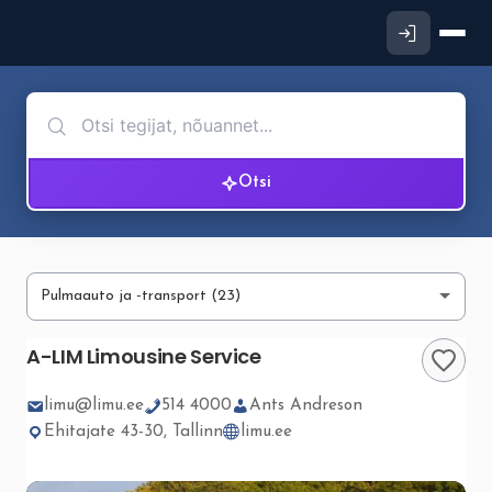
Otsi
A-LIM Limousine Service
limu@limu.ee
514 4000
Ants Andreson
Ehitajate 43-30, Tallinn
limu.ee