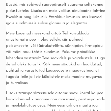
Bussid, mis sobivad suurepäraselt suurema seltskonna
pidustusteks. Lisaks on meie valikus ainulaadne lahtine
Excalibur ning luksuslik Excalibur limusiin, mis lisavad
igale sündmusele erilise glamuuri ja elegantsi.
Meie kogenud meeskond aitab Teil korraldada
unustamatu peo – olgu selleks siis pulmad,
poissmeeste- või tüdrukuteõhtu, sünnipäev, firmapidu
või mõni muu tähtis sündmus. Pakume paindlikke
lahendusi vastavalt Teie soovidele ja vajadustele, et iga
detail oleks täiuslik. Kõik meie sõidukid on hooldatud,
puhtad ja varustatud kaasaegsete mugavustega, et
tagada Teile ja Teie külalistele maksimaalne mugavus
ja turvalisus.
Lisaks transporditeenusele aitame soovi korral ka peo
korraldamisel – anname nõu marsruudi, peatuspaikade
ja meelelahutuse osas. Meie eesmärk on muuta iga