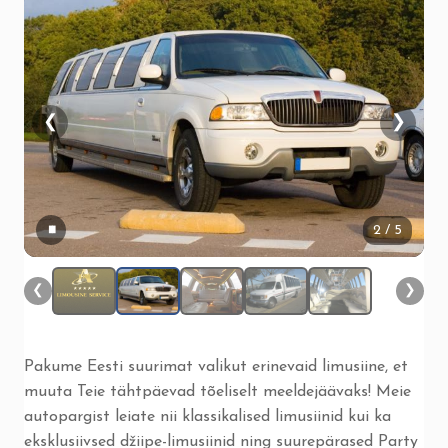
❮
❯
▮▮
2
/ 5
❮
❯
Pakume Eesti suurimat valikut erinevaid limusiine, et
muuta Teie tähtpäevad tõeliselt meeldejäävaks! Meie
autopargist leiate nii klassikalised limusiinid kui ka
eksklusiivsed džiipe-limusiinid ning suurepärased Party