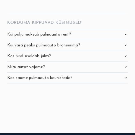
KORDUMA KIPPUVAD KÜSIMUSED
Kui palju maksab pulmaauto rent?
Kui vara peaks pulmaauto broneerima?
Kas hind sisaldab juhti?
Mitu autot vajame?
Kas saame pulmaauto kaunistada?