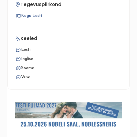
Tegevuspiirkond
Kogu Eesti
Keeled
Eesti
Inglise
Soome
Vene