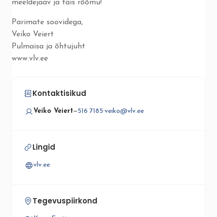
meeldejääv ja täis rõõmu!
Parimate soovidega,
Veiko Veiert
Pulmaisa ja õhtujuht
www.vlv.ee
Kontaktisikud
Veiko Veiert
—
516 7185
·
veiko@vlv.ee
Lingid
vlv.ee
Tegevuspiirkond