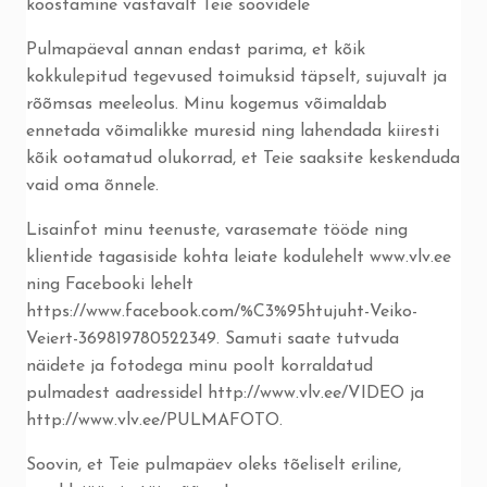
koostamine vastavalt Teie soovidele
Pulmapäeval annan endast parima, et kõik
kokkulepitud tegevused toimuksid täpselt, sujuvalt ja
rõõmsas meeleolus. Minu kogemus võimaldab
ennetada võimalikke muresid ning lahendada kiiresti
kõik ootamatud olukorrad, et Teie saaksite keskenduda
vaid oma õnnele.
Lisainfot minu teenuste, varasemate tööde ning
klientide tagasiside kohta leiate kodulehelt www.vlv.ee
ning Facebooki lehelt
https://www.facebook.com/%C3%95htujuht-Veiko-
Veiert-369819780522349. Samuti saate tutvuda
näidete ja fotodega minu poolt korraldatud
pulmadest aadressidel http://www.vlv.ee/VIDEO ja
http://www.vlv.ee/PULMAFOTO.
Soovin, et Teie pulmapäev oleks tõeliselt eriline,