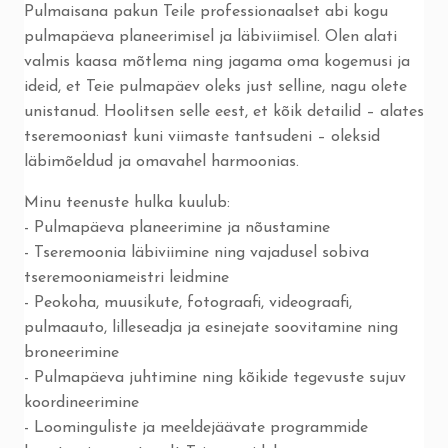
Pulmaisana pakun Teile professionaalset abi kogu
pulmapäeva planeerimisel ja läbiviimisel. Olen alati
valmis kaasa mõtlema ning jagama oma kogemusi ja
ideid, et Teie pulmapäev oleks just selline, nagu olete
unistanud. Hoolitsen selle eest, et kõik detailid – alates
tseremooniast kuni viimaste tantsudeni – oleksid
läbimõeldud ja omavahel harmoonias.
Minu teenuste hulka kuulub:
- Pulmapäeva planeerimine ja nõustamine
- Tseremoonia läbiviimine ning vajadusel sobiva
tseremooniameistri leidmine
- Peokoha, muusikute, fotograafi, videograafi,
pulmaauto, lilleseadja ja esinejate soovitamine ning
broneerimine
- Pulmapäeva juhtimine ning kõikide tegevuste sujuv
koordineerimine
- Loominguliste ja meeldejäävate programmide