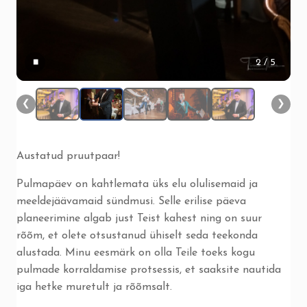
▮▮
2
/ 5
❮
❯
Austatud pruutpaar!
Pulmapäev on kahtlemata üks elu olulisemaid ja
meeldejäävamaid sündmusi. Selle erilise päeva
planeerimine algab just Teist kahest ning on suur
rõõm, et olete otsustanud ühiselt seda teekonda
alustada. Minu eesmärk on olla Teile toeks kogu
pulmade korraldamise protsessis, et saaksite nautida
iga hetke muretult ja rõõmsalt.