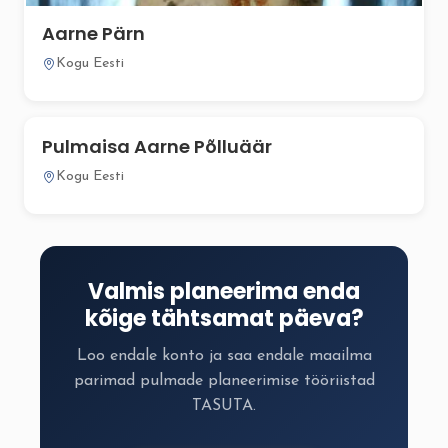
Aarne Pärn
Kogu Eesti
Pulmaisa Aarne Põlluäär
Kogu Eesti
Valmis planeerima enda
kõige tähtsamat päeva?
Loo endale konto ja saa endale maailma
parimad pulmade planeerimise tööriistad
TASUTA.