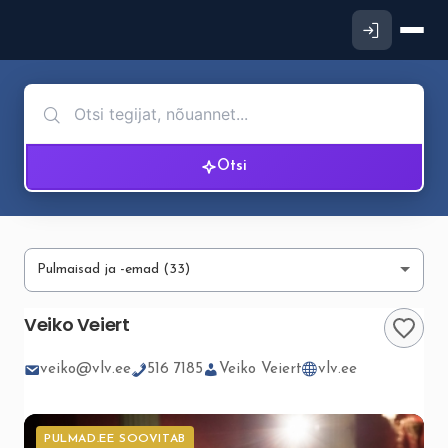
Otsi
Veiko Veiert
veiko@vlv.ee
516 7185
Veiko Veiert
vlv.ee
PULMAD.EE SOOVITAB