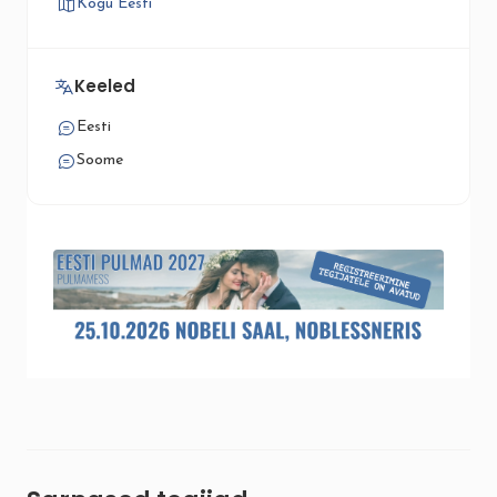
Kogu Eesti
Keeled
Eesti
Soome