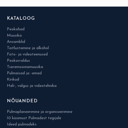
KATALOOG
Peokohad
Muusika
Ansamblid
Toitlustamine ja alkohol
Foto- ja videoteenused
Peokorraldus
Tseremooniamuusika
Pulmaisad ja -emad
Kirikud
Heli-, valgus ja videotehnika
NÕUANDED
Pulmaplaneerimine ja organiseerimine
10 küsimust Pulmadest tegijale
Ideed pulmadeks