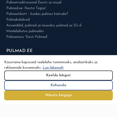
Pulmatraditsioonid Eestis ja mujal
Pulmad.ee 'Aasta Tegija'
Pulmaetikett - kuidas pulmas käituda?
Pulmakülalised
Ansamblid, pulmad ja muusika, pulmad ja DJ-d
Meelelahutus pulmades
Pulmamess 'Eesti Pulmad'
PULMAD.EE
Meist
Kasutame küpsiseid veebilehe toimimiseks, analüütikaks ja
Kontaktid
reklaamide kuvamiseks.
Loe lähemalt
Pulmamess
Keeldu kõigist
Kataloog
Kohanda
Eelarve
Nõuanded
Nõustu kõigiga
Minu konto
Planeerimine
Tegijatele