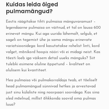
Kuidas leida õiged
pulmamängud?
Eestis räägitakse tihti pulmaisa mänguvaramust –
legendaarne pulmaisa on väitnud, et tal on lausa 600
erinevat mängu. Kui aga uurida lähemalt, selgub, et
sageli on tegemist ühe ja sama mängu erinevate
variatsioonidega: kord kasutatakse rohelist linti, kord
valget, mõnikord hoopis nööri või ei midagi neist. Kas
tõesti loeb iga väiksem detail uueks mänguks? Siit
tulebki esimene oluline õppetund – kvaliteet on
olulisem kui kvantiteet.
Hea pulmaisa või pulmakorraldaja teab, et tõeliselt
head pulmamängud sünnivad hetkes ja arvestavad
just sinu külaliste ning noorpaari soovidega. Kas sina
oled mõelnud, millist õhkkonda soovid oma pulmas
luua?