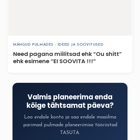
MÄNGUD PULMADES - IDEED JA SOOVITUSED
Need pagana miilitsad ehk “Ou shitt”
ehk esimene “EI SOOVITA !!!”
Valmis planeerima enda
kõige tähtsamat päeva?
Loo endale konto ja saa endale maailma
parimad pulmade planeerimise tööriistad
TASUTA.