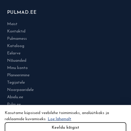
PULMAD.EE
Meist
Kontaktid
Pulmamess
Kataloog
Eelarve
Nõuanded
Minu konto
Planeerimine
Tegijatele
Noorpaaridele
Abielu.ee
Pulm.ee
Kasutame küpsiseid veebilehe toimimiseks, analüütikaks ja
reklaamide kuvamiseks.
Loe lähemalt
Keeldu kõigist
© 2026 Osa Pulmad.ee.grupist. Kõik õigused kaitstud.