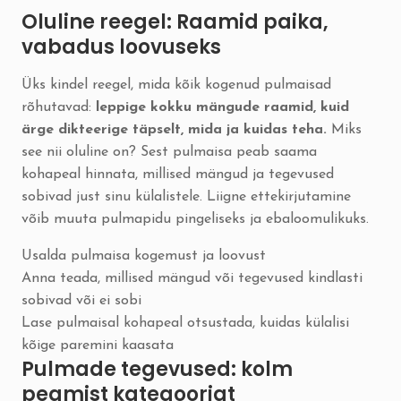
Oluline reegel: Raamid paika,
vabadus loovuseks
Üks kindel reegel, mida kõik kogenud pulmaisad
rõhutavad:
leppige kokku mängude raamid, kuid
ärge dikteerige täpselt, mida ja kuidas teha.
Miks
see nii oluline on? Sest pulmaisa peab saama
kohapeal hinnata, millised mängud ja tegevused
sobivad just sinu külalistele. Liigne ettekirjutamine
võib muuta pulmapidu pingeliseks ja ebaloomulikuks.
Usalda pulmaisa kogemust ja loovust
Anna teada, millised mängud või tegevused kindlasti
sobivad või ei sobi
Lase pulmaisal kohapeal otsustada, kuidas külalisi
kõige paremini kaasata
Pulmade tegevused: kolm
peamist kategooriat