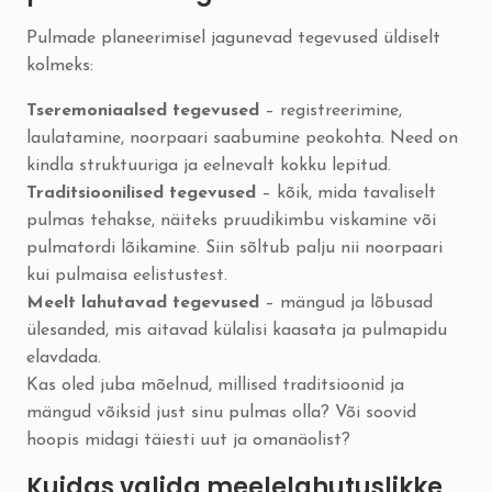
Pulmade planeerimisel jagunevad tegevused üldiselt
kolmeks:
Tseremoniaalsed tegevused
– registreerimine,
laulatamine, noorpaari saabumine peokohta. Need on
kindla struktuuriga ja eelnevalt kokku lepitud.
Traditsioonilised tegevused
– kõik, mida tavaliselt
pulmas tehakse, näiteks pruudikimbu viskamine või
pulmatordi lõikamine. Siin sõltub palju nii noorpaari
kui pulmaisa eelistustest.
Meelt lahutavad tegevused
– mängud ja lõbusad
ülesanded, mis aitavad külalisi kaasata ja pulmapidu
elavdada.
Kas oled juba mõelnud, millised traditsioonid ja
mängud võiksid just sinu pulmas olla? Või soovid
hoopis midagi täiesti uut ja omanäolist?
Kuidas valida meelelahutuslikke