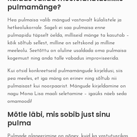
pulmamänge?
Hea pulmaisa valib mängud vastavalt külalistele ja
hetkeolukorrale. Sageli ei saa pulmaisa enne
pulmapidu täpselt öelda, milliseid mänge ta kasutab –
kõik sõltub sellest, milline on seltskond ja milline
meeleolu. Seetõttu on oluline usaldada oma pulmaisa
kogemust ning anda talle vabadus improviseerida.
Kui otsid konkreetseid pulmamängude kirjeldusi, siis
pea meeles, et iga mäng on erinev ning sõltub nii
pulmaisast kui noorpaarist. Mängude kirjeldamine on
nagu Mona Lisa maali seletamine – igaüks näeb seda
omamoodi!
Mõtle läbi, mis sobib just sinu
pulma
Pulmade planeerimine on põnev, kuid ka vastutusrikas