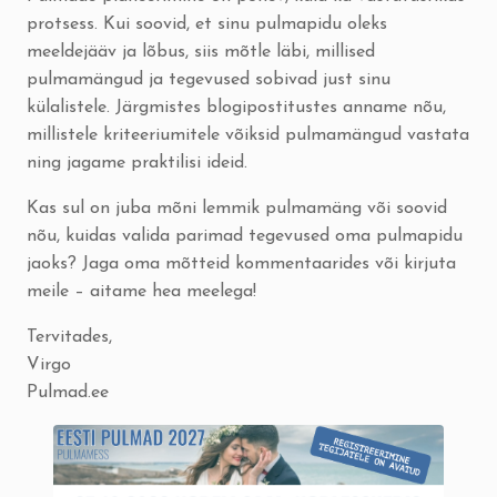
protsess. Kui soovid, et sinu pulmapidu oleks
meeldejääv ja lõbus, siis mõtle läbi, millised
pulmamängud ja tegevused sobivad just sinu
külalistele. Järgmistes blogipostitustes anname nõu,
millistele kriteeriumitele võiksid pulmamängud vastata
ning jagame praktilisi ideid.
Kas sul on juba mõni lemmik pulmamäng või soovid
nõu, kuidas valida parimad tegevused oma pulmapidu
jaoks? Jaga oma mõtteid kommentaarides või
kirjuta
meile
– aitame hea meelega!
Tervitades,
Virgo
Pulmad.ee