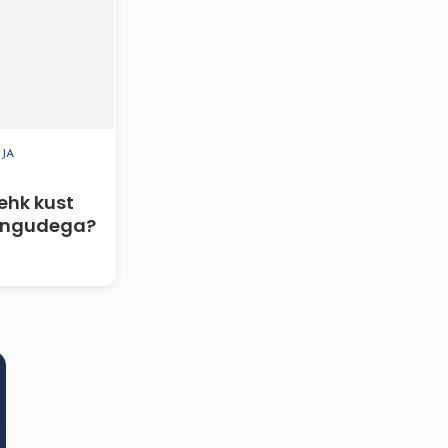
JA
hk kust
ängudega?