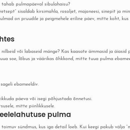
gi tahab pulmapäeval sibulahaisu?
etsept” sisaldab kirsimahla, rosoljet, majoneesi, sinepit ja mini
lmad on pruudile ja peigmehele eriline päev, mitte koht, kus p
htes
 nilbeid või labaseid mänge? Kas kaasate ämmasid ja äiasid pi
 luua soe, lõbus ja väärikas õhkkond, mitte tuua pulma ebameel
 sageli ebameeldiv.
ikkuda päeva või isegi põhjustada õnnetusi.
sele, mitte piinlikkusele.
 meelelahutuse pulma
toimuv sündmus, kus iga detail loeb. Kui keegi pakub välja “mi