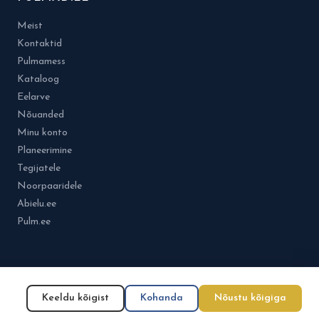
Meist
Kontaktid
Pulmamess
Kataloog
Eelarve
Nõuanded
Minu konto
Planeerimine
Tegijatele
Noorpaaridele
Abielu.ee
Pulm.ee
Keeldu kõigist
Kohanda
Nõustu kõigiga
Kasutustingimused
Küpsisepoliitika
Privaatsuspoliitika