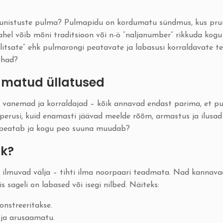
u unistuste pulma? Pulmapidu on kordumatu sündmus, kus pru
ahel võib mõni traditsioon või n-ö “naljanumber” rikkuda kog
ilitsate” ehk pulmarongi peatavate ja labasusi korraldavate t
ahad?
tamatud üllatused
, vanemad ja korraldajad – kõik annavad endast parima, et p
perusi, kuid enamasti jäävad meelde rõõm, armastus ja ilusad
gi peatab ja kogu peo suuna muudab?
ik?
d” ilmuvad välja – tihti ilma noorpaari teadmata. Nad kannav
s sageli on labased või isegi nilbed. Näiteks:
nstreeritakse.
 ja arusaamatu.