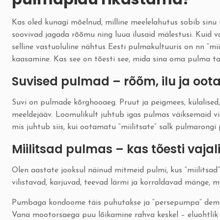
Kas oled kunagi mõelnud, milline meelelahutus sobib sin
soovivad jagada rõõmu ning luua ilusaid mälestusi. Kuid v
selline vastuoluline nähtus Eesti pulmakultuuris on nn “mi
kaasamine. Kas see on tõesti see, mida sina oma pulma t
Suvised pulmad – rõõm, ilu ja oo
Suvi on pulmade kõrghooaeg. Pruut ja peigmees, külalised
meeldejääv. Loomulikult juhtub igas pulmas väiksemaid vi
mis juhtub siis, kui ootamatu “miilitsate” salk pulmaron
Miilitsad pulmas – kas tõesti vajal
Olen aastate jooksul näinud mitmeid pulmi, kus “miilitsa
vilistavad, karjuvad, teevad lärmi ja korraldavad mänge, mi
Pumbaga kondoome täis puhutakse ja “persepumpa” demo
Vana mootorsaega puu lõikamine rahva keskel – eluohtlik