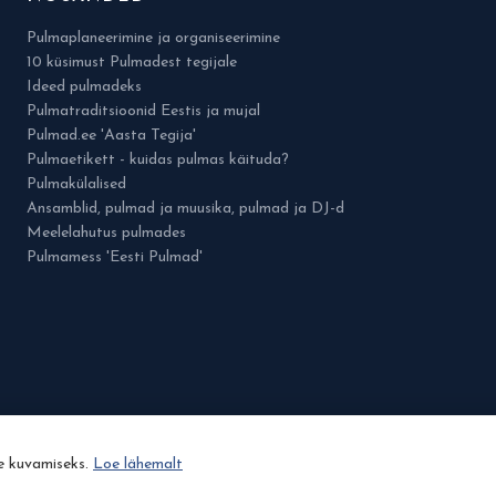
Pulmaplaneerimine ja organiseerimine
10 küsimust Pulmadest tegijale
Ideed pulmadeks
Pulmatraditsioonid Eestis ja mujal
Pulmad.ee 'Aasta Tegija'
Pulmaetikett - kuidas pulmas käituda?
Pulmakülalised
Ansamblid, pulmad ja muusika, pulmad ja DJ-d
Meelelahutus pulmades
Pulmamess 'Eesti Pulmad'
de kuvamiseks.
Loe lähemalt