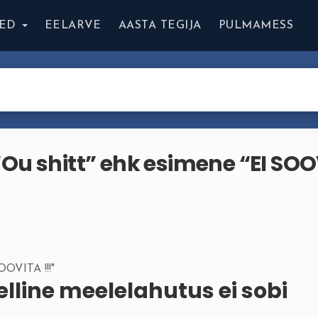
ED
EELARVE
AASTA TEGIJA
PULMAMESS
Ou shitt” ehk esimene “EI SO
elline meelelahutus ei sobi