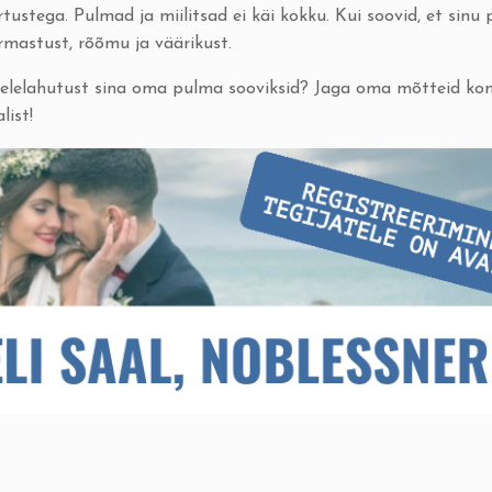
tustega. Pulmad ja miilitsad ei käi kokku. Kui soovid, et sinu
rmastust, rõõmu ja väärikust.
 meelelahutust sina oma pulma sooviksid? Jaga oma mõtteid k
list
!