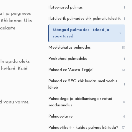
Iluteenused pulmas
1
ut ja peigmees
Ilutulestik pulmades ehk pulmailutulestik
1
u õhkkonna. Üks
egelaste
Mängud pulmades - ideed ja
5
soovitused
Meelelahutus pulmades
10
Peokohad pulmadeks
4
ulmapidu oleks
 hetked. Kuid
Pulmad.ee 'Aasta Tegija'
18
Pulmad.ee SEO ehk kuidas meil veebis
1
läheb
Pulmadega ja abiellumisega seotud
ad vanu vorme,
0
seadusandlus
Pulmaeelarve
8
Pulmaetikett - kuidas pulmas käituda?
17