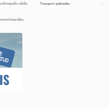
 pulmapidu oleks
Transport pulmades
3
ommentaarides