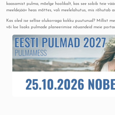
kaasamist pulma, mõelge hoolikalt, kas see sobib teie väär
meeldejääv heas mõttes, vali meelelahutus, mis rõhutab a
Kas oled ise sellise olukorraga kokku puutunud? Millist
või loe lisaks
pulmade planeerimise nõuandeid meie portaa