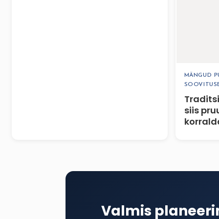
MÄNGUD PU
SOOVITUS
Tradits
siis pru
korral
Valmis planeer