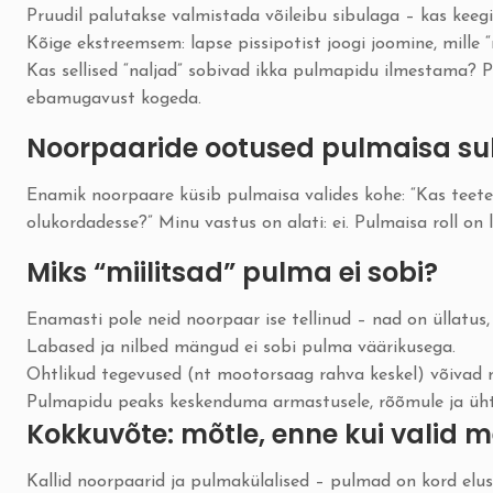
Pruudil palutakse valmistada võileibu sibulaga – kas kee
Kõige ekstreemsem: lapse pissipotist joogi joomine, mille “r
Kas sellised “naljad” sobivad ikka pulmapidu ilmestama? Pu
ebamugavust kogeda.
Noorpaaride ootused pulmaisa su
Enamik noorpaare küsib pulmaisa valides kohe: “Kas teete
olukordadesse?” Minu vastus on alati: ei. Pulmaisa roll on
Miks “miilitsad” pulma ei sobi?
Enamasti pole neid noorpaar ise tellinud – nad on üllatus,
Labased ja nilbed mängud ei sobi pulma väärikusega.
Ohtlikud tegevused (nt mootorsaag rahva keskel) võivad r
Pulmapidu peaks keskenduma armastusele, rõõmule ja ühtsu
Kokkuvõte: mõtle, enne kui valid
Kallid noorpaarid ja pulmakülalised – pulmad on kord elus 