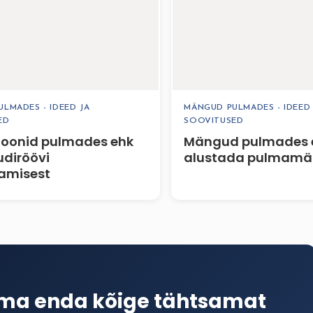
LMADES - IDEED JA
MÄNGUD PULMADES - IDEED 
ED
SOOVITUSED
ioonid pulmades ehk
Mängud pulmades e
udiröövi
alustada pulmam
damisest
ima enda kõige tähtsamat