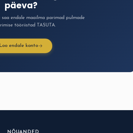
päeva?
a saa endale maailma parimad pulmade
rimise tööriistad TASUTA.
Loo endale konto
NÕUANDED