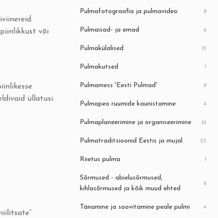
Pulmafotograafia ja pulmavideo
8
viinereid.
Pulmaisad- ja emad
6
iinlikkust või
Pulmakülalised
15
Pulmakutsed
1
Pulmamess 'Eesti Pulmad'
8
inlikesse
divaid üllatusi.
Pulmapeo ruumide kaunistamine
4
Pulmaplaneerimine ja organiseerimine
61
Pulmatraditsioonid Eestis ja mujal
23
Riietus pulma
1
Sõrmused - abielusõrmused,
6
kihlasõrmused ja kõik muud ehted
Tänamine ja soovitamine peale pulmi
4
ilitsate”