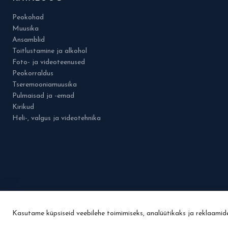
Peokohad
Muusika
Ansamblid
Toitlustamine ja alkohol
Foto- ja videoteenused
Peokorraldus
Tseremooniamuusika
Pulmaisad ja -emad
Kirikud
Heli-, valgus ja videotehnika
Kasutame küpsiseid veebilehe toimimiseks, analüütikaks ja reklaami
© 2026 Osa Pulmad.ee.grupist. Kõik õigused kaitstud.