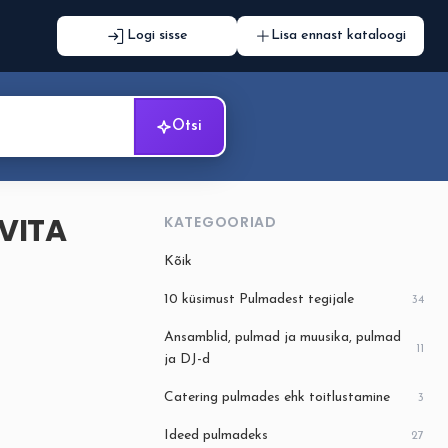
Logi sisse
Lisa ennast kataloogi
Otsi
OVITA
KATEGOORIAD
Kõik
10 küsimust Pulmadest tegijale
34
Ansamblid, pulmad ja muusika, pulmad
11
ja DJ-d
Catering pulmades ehk toitlustamine
3
Ideed pulmadeks
27