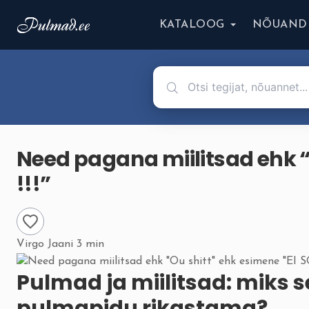
KATALOOG
NÕUAND
Need pagana miilitsad ehk “
!!!”
Virgo Jaani
3 min
Pulmad ja miilitsad: miks s
pulmapidu rikastama?