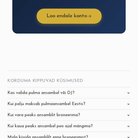
Loo endale konto
KORDUMA KIPPUVAD KÜSIMUSED
Kas valida pulma ansambel või DJ?
Kui palju maksab pulmaansambel Eestis?
Kui vara peaks ansamblit broneerima?
Kui kaua peaks ansambel peo ajal mängima?
Mida küsida ansamblilt enne broneerimist?