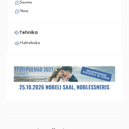
Soome
Vene
Tehnika
Helitehnika