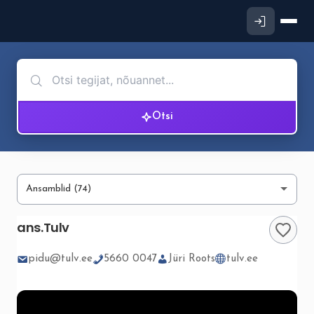
Otsi
ans.Tulv
pidu@tulv.ee
5660 0047
Jüri Roots
tulv.ee