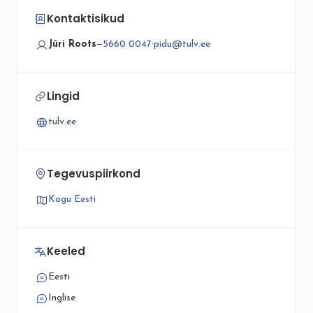
Kontaktisikud
Jüri Roots
—
5660 0047
·
pidu@tulv.ee
Lingid
tulv.ee
Tegevuspiirkond
Kogu Eesti
Keeled
Eesti
Inglise