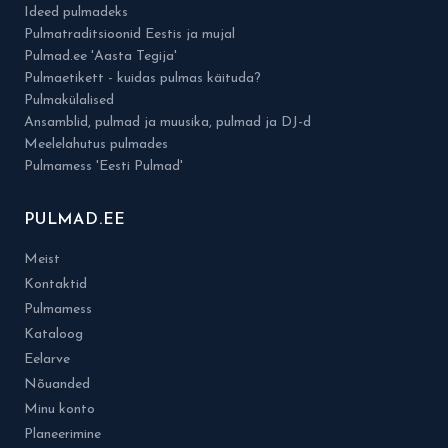
Ideed pulmadeks
Pulmatraditsioonid Eestis ja mujal
Pulmad.ee 'Aasta Tegija'
Pulmaetikett - kuidas pulmas käituda?
Pulmakülalised
Ansamblid, pulmad ja muusika, pulmad ja DJ-d
Meelelahutus pulmades
Pulmamess 'Eesti Pulmad'
PULMAD.EE
Meist
Kontaktid
Pulmamess
Kataloog
Eelarve
Nõuanded
Minu konto
Planeerimine