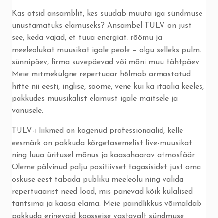
Kas otsid ansamblit, kes suudab muuta iga sündmuse
unustamatuks elamuseks? Ansambel TULV on just
see, keda vajad, et tuua energiat, rõõmu ja
meeleolukat muusikat igale peole – olgu selleks pulm,
sünnipäev, firma suvepäevad või mõni muu tähtpäev.
Meie mitmekülgne repertuaar hõlmab armastatud
hitte nii eesti, inglise, soome, vene kui ka itaalia keeles,
pakkudes muusikalist elamust igale maitsele ja
vanusele.
TULV-i liikmed on kogenud professionaalid, kelle
eesmärk on pakkuda kõrgetasemelist live-muusikat
ning luua üritusel mõnus ja kaasahaarav atmosfäär.
Oleme pälvinud palju positiivset tagasisidet just oma
oskuse eest tabada publiku meeleolu ning valida
repertuaarist need lood, mis panevad kõik külalised
tantsima ja kaasa elama. Meie paindlikkus võimaldab
pakkuda erinevaid koosseise vastavalt sündmuse