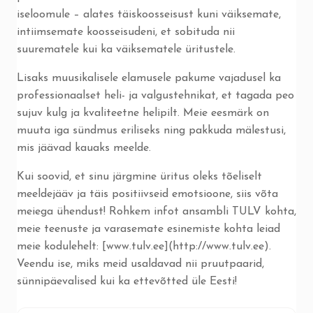
iseloomule – alates täiskoosseisust kuni väiksemate,
intiimsemate koosseisudeni, et sobituda nii
suurematele kui ka väiksematele üritustele.
Lisaks muusikalisele elamusele pakume vajadusel ka
professionaalset heli- ja valgustehnikat, et tagada peo
sujuv kulg ja kvaliteetne helipilt. Meie eesmärk on
muuta iga sündmus eriliseks ning pakkuda mälestusi,
mis jäävad kauaks meelde.
Kui soovid, et sinu järgmine üritus oleks tõeliselt
meeldejääv ja täis positiivseid emotsioone, siis võta
meiega ühendust! Rohkem infot ansambli TULV kohta,
meie teenuste ja varasemate esinemiste kohta leiad
meie kodulehelt: [www.tulv.ee](http://www.tulv.ee).
Veendu ise, miks meid usaldavad nii pruutpaarid,
sünnipäevalised kui ka ettevõtted üle Eesti!