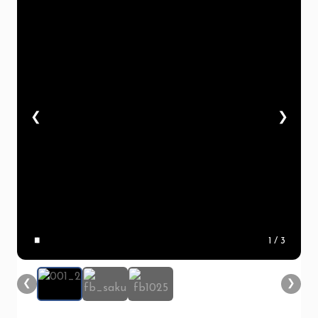
❮
❯
▮▮
1
/ 3
❮
❯