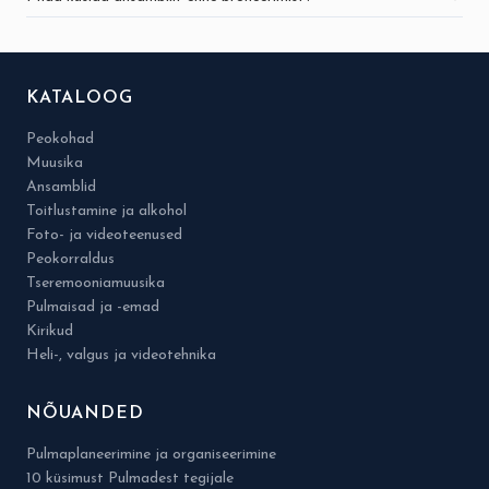
KATALOOG
Peokohad
Muusika
Ansamblid
Toitlustamine ja alkohol
Foto- ja videoteenused
Peokorraldus
Tseremooniamuusika
Pulmaisad ja -emad
Kirikud
Heli-, valgus ja videotehnika
NÕUANDED
Pulmaplaneerimine ja organiseerimine
10 küsimust Pulmadest tegijale