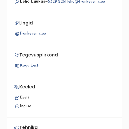
Leho Luukas
—
5329 2261
·
leho@frankevents.ee
Lingid
frankevents.ee
Tegevuspiirkond
Kogu Eesti
Keeled
Eesti
Inglise
Tehnika