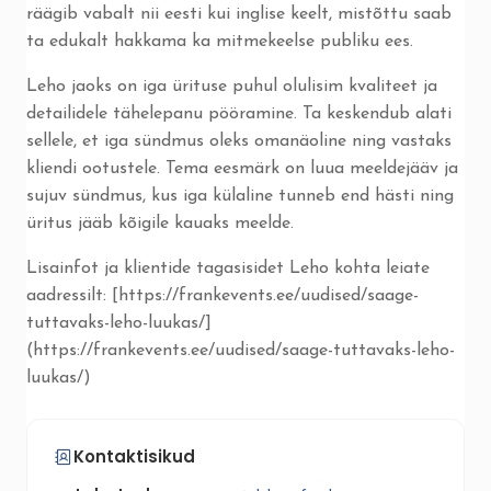
räägib vabalt nii eesti kui inglise keelt, mistõttu saab
ta edukalt hakkama ka mitmekeelse publiku ees.
Leho jaoks on iga ürituse puhul olulisim kvaliteet ja
detailidele tähelepanu pööramine. Ta keskendub alati
sellele, et iga sündmus oleks omanäoline ning vastaks
kliendi ootustele. Tema eesmärk on luua meeldejääv ja
sujuv sündmus, kus iga külaline tunneb end hästi ning
üritus jääb kõigile kauaks meelde.
Lisainfot ja klientide tagasisidet Leho kohta leiate
aadressilt: [https://frankevents.ee/uudised/saage-
tuttavaks-leho-luukas/]
(https://frankevents.ee/uudised/saage-tuttavaks-leho-
luukas/)
Kontaktisikud