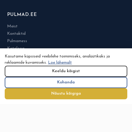
PULMAD.EE
Meist
Kontaktid
Pulmamess
Kataloog
Eelarve
Kasutame küpsiseid veebilehe toimimiseks, analüütikaks ja
reklaamide kuvamiseks.
Loe lähemalt
Nõuanded
Minu konto
Keeldu kõigist
Planeerimine
Kohanda
Tegijatele
Noorpaaridele
Nõustu kõigiga
Abielu.ee
Pulm.ee
© 2026 Osa Pulmad.ee.grupist. Kõik õigused kaitstud.