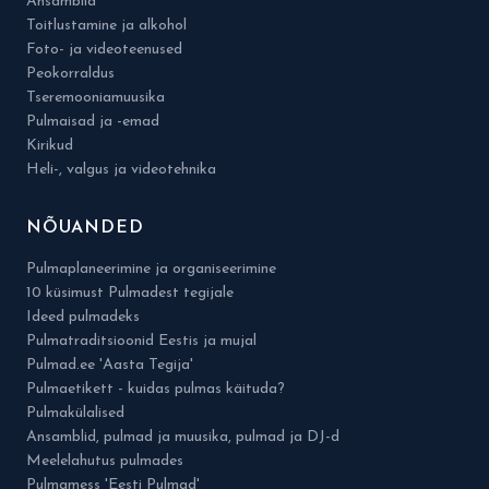
Ansamblid
Toitlustamine ja alkohol
Foto- ja videoteenused
Peokorraldus
Tseremooniamuusika
Pulmaisad ja -emad
Kirikud
Heli-, valgus ja videotehnika
NÕUANDED
Pulmaplaneerimine ja organiseerimine
10 küsimust Pulmadest tegijale
Ideed pulmadeks
Pulmatraditsioonid Eestis ja mujal
Pulmad.ee 'Aasta Tegija'
Pulmaetikett - kuidas pulmas käituda?
Pulmakülalised
Ansamblid, pulmad ja muusika, pulmad ja DJ-d
Meelelahutus pulmades
Pulmamess 'Eesti Pulmad'