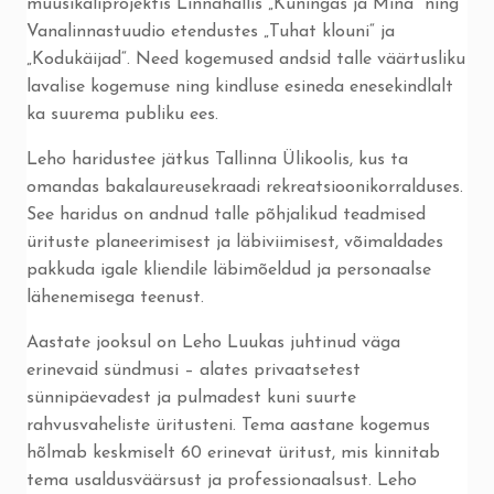
muusikaliprojektis Linnahallis „Kuningas ja Mina“ ning
Vanalinnastuudio etendustes „Tuhat klouni“ ja
„Kodukäijad“. Need kogemused andsid talle väärtusliku
lavalise kogemuse ning kindluse esineda enesekindlalt
ka suurema publiku ees.
Leho haridustee jätkus Tallinna Ülikoolis, kus ta
omandas bakalaureusekraadi rekreatsioonikorralduses.
See haridus on andnud talle põhjalikud teadmised
ürituste planeerimisest ja läbiviimisest, võimaldades
pakkuda igale kliendile läbimõeldud ja personaalse
lähenemisega teenust.
Aastate jooksul on Leho Luukas juhtinud väga
erinevaid sündmusi – alates privaatsetest
sünnipäevadest ja pulmadest kuni suurte
rahvusvaheliste üritusteni. Tema aastane kogemus
hõlmab keskmiselt 60 erinevat üritust, mis kinnitab
tema usaldusväärsust ja professionaalsust. Leho