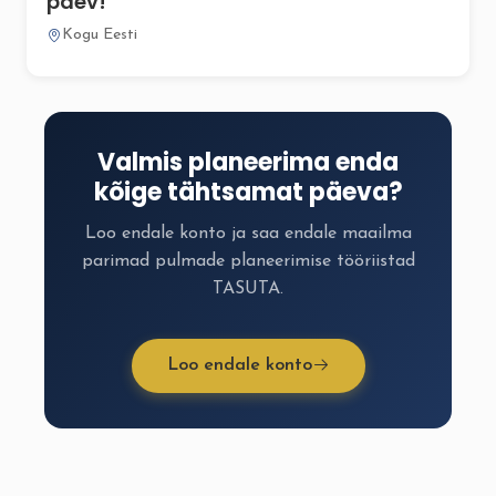
päev!
Kogu Eesti
Valmis planeerima enda
kõige tähtsamat päeva?
Loo endale konto ja saa endale maailma
parimad pulmade planeerimise tööriistad
TASUTA.
Loo endale konto