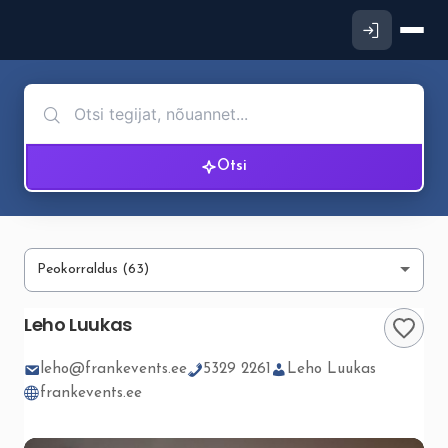
Otsi
Leho Luukas
leho@frankevents.ee
5329 2261
Leho Luukas
frankevents.ee