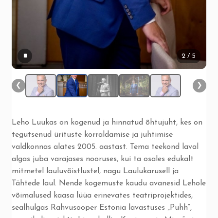
▮▮
2
/ 5
❮
❯
Leho Luukas on kogenud ja hinnatud õhtujuht, kes on
tegutsenud ürituste korraldamise ja juhtimise
valdkonnas alates 2005. aastast. Tema teekond laval
algas juba varajases nooruses, kui ta osales edukalt
mitmetel lauluvõistlustel, nagu Laulukarusell ja
Tähtede laul. Nende kogemuste kaudu avanesid Lehole
võimalused kaasa lüüa erinevates teatriprojektides,
sealhulgas Rahvusooper Estonia lavastuses „Puhh“,