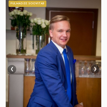
PULMAD.EE SOOVITAB
❮
❯