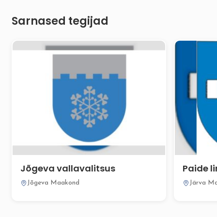
Sarnased tegijad
Jõgeva vallavalitsus
Paide l
Jõgeva Maakond
Järva M