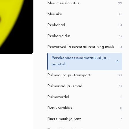
Muu meelelahutus
22
Muusika
78
Peokohad
104
Peokorraldus
63
Peotarbed ja inventari rent ning müük
14
Perekonnaseisuametnikud ja -
16
ametid
Pulmaauto ja -transport
23
Pulmaisad ja -emad
33
Pulmatordid
8
Reisikorraldus
0
Riiete müük ja rent
7