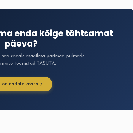
ima enda kõige tähtsamat
päeva?
a saa endale maailma parimad pulmade
rimise tööriistad TASUTA.
Loo endale konto