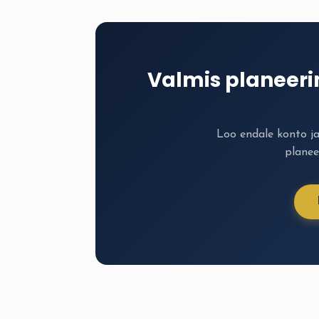
Valmis planeer
Loo endale konto j
planee