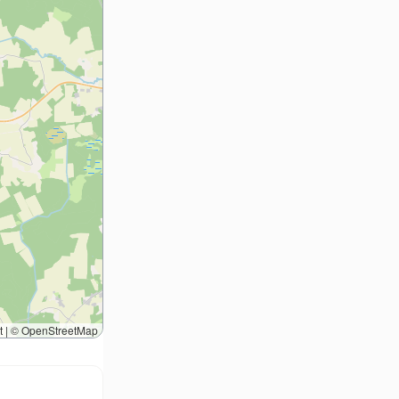
t
|
©
OpenStreetMap