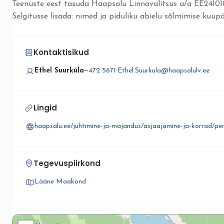
Teenuste eest tasuda Haapsalu Linnavalitsus a/a EE241
Selgitusse lisada: nimed ja piduliku abielu sõlmimise kuup
Kontaktisikud
Ethel Suurküla
—
472 5671
·
Ethel.Suurkula@haapsalulv.ee
Lingid
haapsalu.ee/juhtimine-ja-majandus/asjaajamine-ja-korrad/pe
Tegevuspiirkond
Lääne Maakond