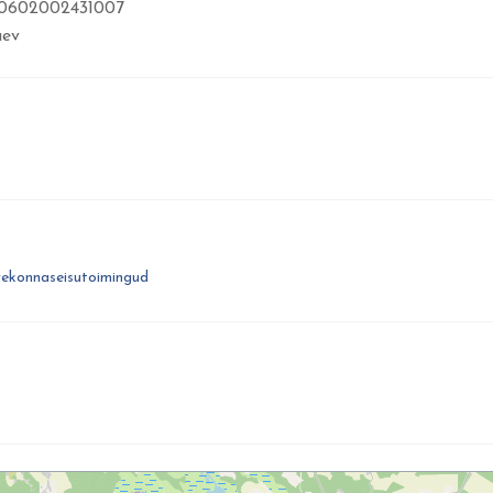
010602002431007
äev
rekonnaseisutoimingud