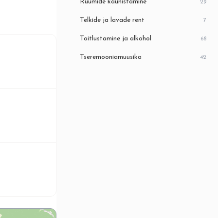
Ruumide kaunistamine
29
Telkide ja lavade rent
7
Toitlustamine ja alkohol
68
Tseremooniamuusika
42