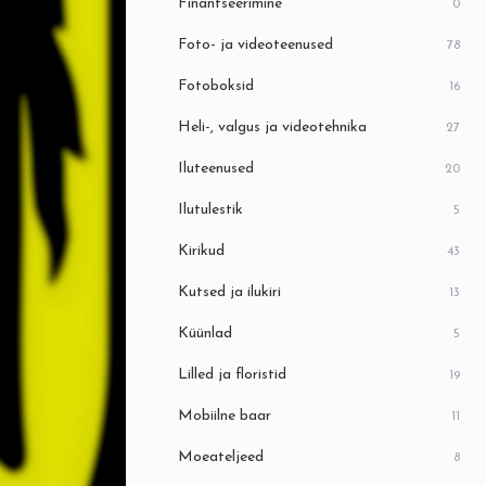
Finantseerimine
0
Foto- ja videoteenused
78
Fotoboksid
16
Heli-, valgus ja videotehnika
27
Iluteenused
20
Ilutulestik
5
Kirikud
43
Kutsed ja ilukiri
13
Küünlad
5
Lilled ja floristid
19
Mobiilne baar
11
Moeateljeed
8