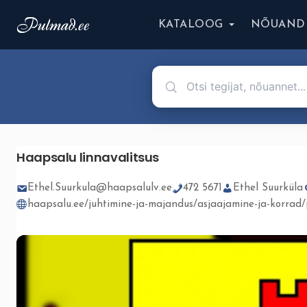
KATALOOG
NÕUAND
Haapsalu linnavalitsus
Ethel.Suurkula@haapsalulv.ee
472 5671
Ethel Suurküla
haapsalu.ee/juhtimine-ja-majandus/asjaajamine-ja-korrad