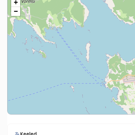
+
−
Keeled