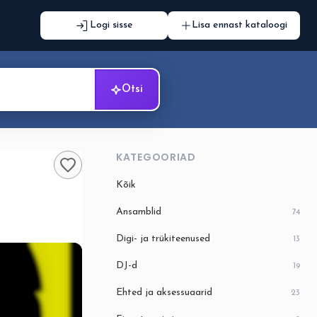
Logi sisse
Lisa ennast kataloogi
Otsi
KATEGOORIAD
Kõik
Ansamblid
74
Digi- ja trükiteenused
13
DJ-d
19
Ehted ja aksessuaarid
23