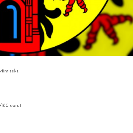
iimiseks:
/180 eurot.