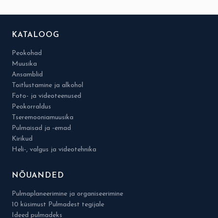
KATALOOG
Peokohad
Muusika
Ansamblid
Toitlustamine ja alkohol
Foto- ja videoteenused
Peokorraldus
Tseremooniamuusika
Pulmaisad ja -emad
Kirikud
Heli-, valgus ja videotehnika
NÕUANDED
Pulmaplaneerimine ja organiseerimine
10 küsimust Pulmadest tegijale
Ideed pulmadeks