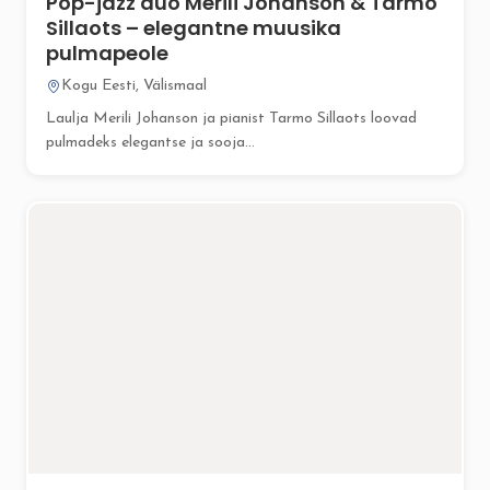
Pop-jazz duo Merili Johanson & Tarmo
Sillaots – elegantne muusika
pulmapeole
Kogu Eesti, Välismaal
Laulja Merili Johanson ja pianist Tarmo Sillaots loovad
pulmadeks elegantse ja sooja...