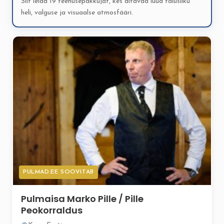
Siit leiad 19 teenusepakkujat, kes aitavad luua täiusliku
heli, valguse ja visuaalse atmosfääri.
PULMAD.EE SOOVITAB
Pulmaisa Marko Pille / Pille
Peokorraldus