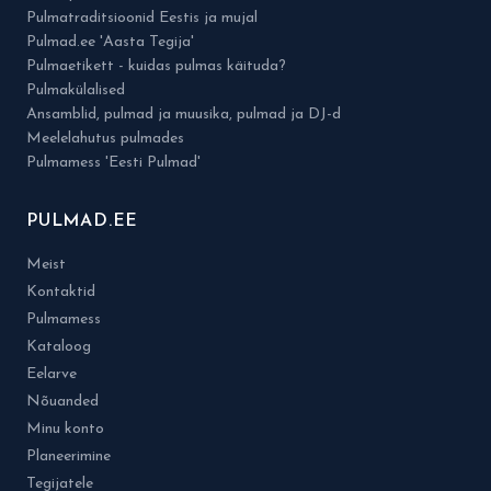
Pulmatraditsioonid Eestis ja mujal
Pulmad.ee 'Aasta Tegija'
Pulmaetikett - kuidas pulmas käituda?
Pulmakülalised
Ansamblid, pulmad ja muusika, pulmad ja DJ-d
Meelelahutus pulmades
Pulmamess 'Eesti Pulmad'
PULMAD.EE
Meist
Kontaktid
Pulmamess
Kataloog
Eelarve
Nõuanded
Minu konto
Planeerimine
Tegijatele