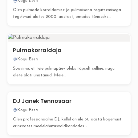
Kogu Eesti
Olen pulmade korraldamise ja pulmaisana tegutsemisega
tegelenud alates 2000. aastast, omades tänaseks...
Pulmakorraldaja
Kogu Eesti
Soovime, et teie pulmapäev oleks täpselt selline, nagu
olete alati unistanud. Meie...
DJ Janek Tennosaar
Kogu Eesti
Olen professionaalne DJ, kellel on üle 30 aasta kogemust
erinevates meelelahutusvaldkondades –...