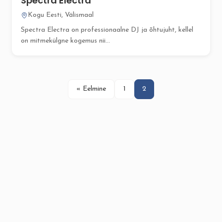
Spectra Electra
Kogu Eesti, Välismaal
Spectra Electra on professionaalne DJ ja õhtujuht, kellel
on mitmekülgne kogemus nii...
« Eelmine
1
2